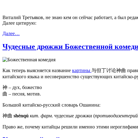
Виталий Третьяков, не знаю кем он сейчас работает, а был ред
Далее цитирую:
Далее…
Чудесные дрожжи Божественной комед
Как теперь выясняется название
картины
与但丁讨论神曲 правильн
китайского языка и несовершенство существующих китайско-ру
神 – дух, божество
曲 – песня, мотив.
Большой китайско-русский словарь Ошанина:
神曲
shénqú
кит. фарм
. чудесные дрожжи (
противодизентерийн
Право же, почему китайцы решили именно этими иероглифами 