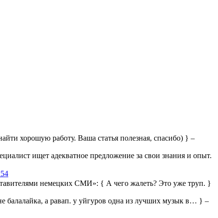
айти хорошую работу. Ваша статья полезная, спасибо) } –
ециалист ищет адекватное предложение за свои знания и опыт.
:54
дставителями немецких СМИ»:
{ А чего жалеть? Это уже труп. }
 не балалайка, а равап. у уйгуров одна из лучших музык в… } –