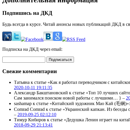
Дополнительная информация
Подпишись на ДКД
Будь всегда в курсе. Читай анонсы новых публикаций ДКД в с
Подписка на ДКД через email:
Свежие комментарии
Татьяна
к статье «Как я работал переводчиком с китайско
2020-10-11 19:11:35
Александр Бакштановский
к статье «Топ 10 лучших сайт
Сам занимался поиском новой работы с лучшими… } –
2
sashamap
к статье «Китайский художник Мао Кай (毛锎)»
Comrad Comrad
к статье «Украинский капкан. Из бесед
–
2019-09-25 02:12:10
Тимур Кибиров
к статье «Дедушка Ленин играет на кита
2018-09-29 21:13:41