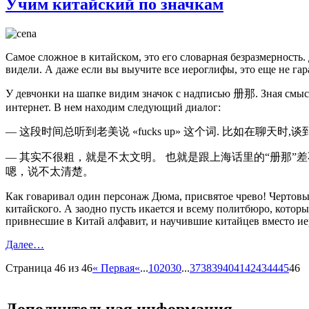
Учим китайский по значкам
Самое сложное в китайском, это его словарная безразмерность. 
видели. А даже если вы выучите все иероглифы, это еще не га
У девчонки на шапке видим значок с надписью 册那. Зная смысл 
интернет. В нем находим следующий диалог:
— 这段时间总听到老美说 «fucks up» 这个词. 比如在聊天时,
— 其实不很粗，就是不太文明。 也就是跟上海话里的“册那”差不
嗯，说不太清楚。
Как говаривал один персонаж Дюма, присвятое чрево! Чертовы
китайского. А заодно пусть икается и всему политбюро, кото
привнесшие в Китай алфавит, и научившие китайцев вместо ие
Далее…
Страница 46 из 46
« Первая
«
...
10
20
30
...
37
38
39
40
41
42
43
44
45
46