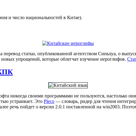
ния и число национальностей в Китае).
а перевод статьи, опубликованной агентством Синьхуа, о выпус
 новых упрощений, которые облегчат изучение иероглифов.
Ста
 КПК
офта никогда своими программами не пользуются, настолько они
стью устраивает. Это
Pleco
— словарь, ридер для чтения интегри
лее речь пойдет о версии 2.0.1 поставленной на win2003. Поэто