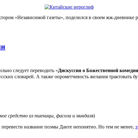
актором «Независимой газеты», поделился в своем жж-дневнике р
ии
о следует переводить «
Дискуссия о Божественной комедии
сских словарей. А также опрометчивость желания трактовать б
ое средство из пшеницы, фасоли и миндаля
)
перевести название поэмы Данте непонятно. Но тем не менее,
э