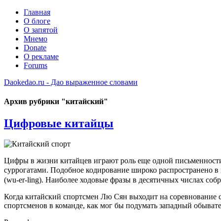
Главная
О блоге
О запятой
Мнемо
Donate
О рекламе
Forums
Daokedao.ru - Дао выраженное словами
Архив рубрики "китайский"
Цифровые китайцы
Цифры в жизни китайцев играют роль еще одной письменности
суррогатами. Подобное кодирование широко распространено в 
(wu-er-ling). Наиболее ходовые фразы в десятичных числах со
Когда китайский спортсмен Лю Сян выходит на соревнование с 
спортсменов в команде, как мог бы подумать западный обывате