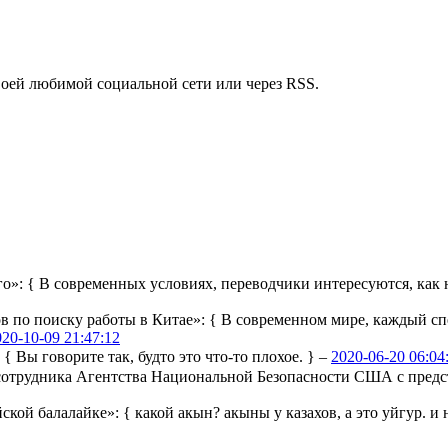
воей любимой социальной сети или через RSS.
го»:
{ В современных условиях, переводчики интересуются, как н
ов по поиску работы в Китае»:
{ В современном мире, каждый сп
020-10-09 21:47:12
:
{ Вы говорите так, будто это что-то плохое. } –
2020-06-20 06:04
ы сотрудника Агентства Национальной Безопасности США с пре
йской балалайке»:
{ какой акын? акыны у казахов, а это уйгур. и