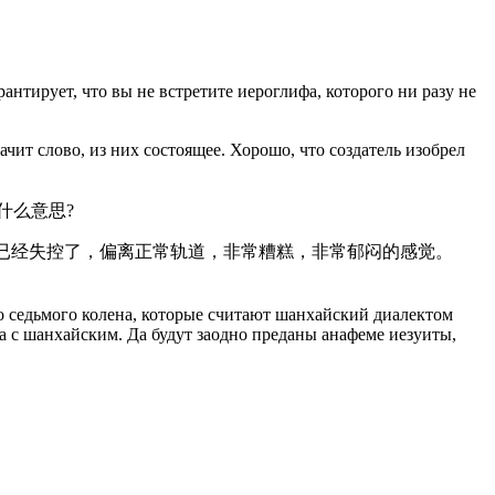
антирует, что вы не встретите иероглифа, которого ни разу не
ит слово, из них состоящее. Хорошо, что создатель изобрел
是什么意思?
情发展的已经失控了，偏离正常轨道，非常糟糕，非常郁闷的感觉。
о седьмого колена, которые считают шанхайский диалектом
 с шанхайским. Да будут заодно преданы анафеме иезуиты,