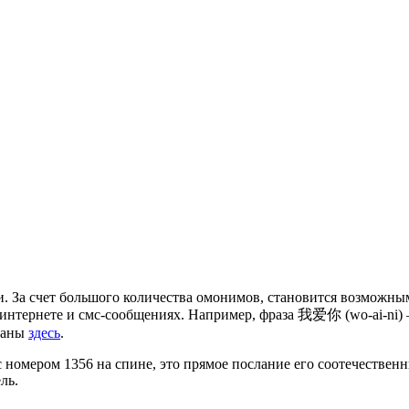
. За счет большого количества омонимов, становится возможн
интернете и смс-сообщениях. Например, фраза 我爱你 (wo-ai-ni) 
браны
здесь
.
номером 1356 на спине, это прямое послание его соотечественн
ль.