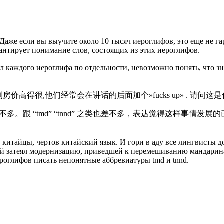
Даже если вы выучите около 10 тысяч иероглифов, это еще не гар
рантирует понимание слов, состоящих из этих иероглифов.
каждого иероглифа по отдельности, невозможно понять, что знач
谈到房价高得很,他们经常会在讲话的后面加个»fucks up» . 请问这
多。跟 “tmd” “tnnd” 之类也差不多，表达觉得这样事
 китайцы, чертов китайский язык. И гори в аду все лингвисты д
рый затеял модернизацию, приведшей к перемешиванию мандарина
роглифов писать непонятные аббревиатуры tmd и tnnd.