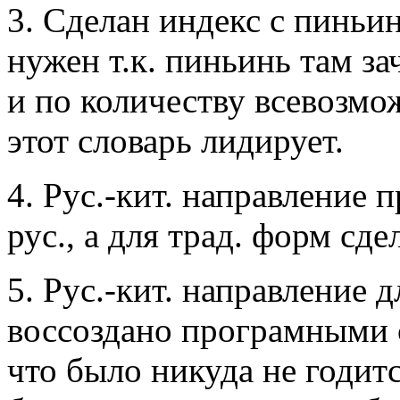
3. Сделан индекс с пиньин
нужен т.к. пиньинь там з
и по количеству всевозм
этот словарь лидирует.
4. Рус.-кит. направление 
рус., а для трад. форм сд
5. Рус.-кит. направление 
воссоздано програмными ср
что было никуда не годит