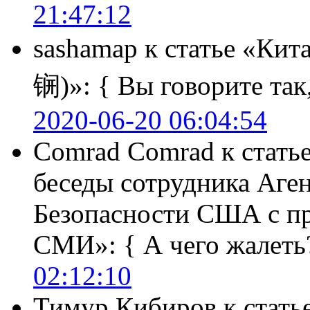
21:47:12
sashamap
к статье «Кит
锎)»:
{ Вы говорите так,
2020-06-20 06:04:54
Comrad Comrad
к стать
беседы сотрудника Аге
Безопасности США с п
СМИ»:
{ А чего жалеть
02:12:10
Тимур Кибиров
к стать