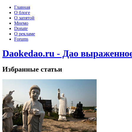
Главная
О блоге
О запятой
Мнемо
Donate
О рекламе
Forums
Daokedao.ru - Дао выраженно
Избранные статьи