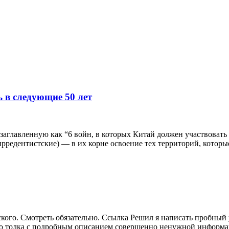
 в следующие 50 лет
заглавленную как “6 войн, в которых Китай должен участвовать 
рредентистские) — в их корне освоение тех территорий, которые
го. Смотреть обязательно. Ссылка Решил я написать пробный уро
го толка с подробным описанием совершенно ненужной информац