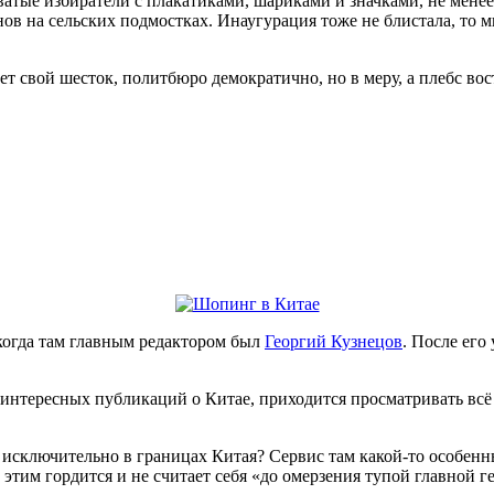
ые избиратели с плакатиками, шариками и значками, не менее
нов на сельских подмостках. Инаугурация тоже не блистала, то м
т свой шесток, политбюро демократично, но в меру, а плебс вос
 когда там главным редактором был
Георгий Кузнецов
. После его
 интересных публикаций о Китае, приходится просматривать всё 
ует исключительно в границах Китая? Сервис там какой-то особ
ь этим гордится и не считает себя «до омерзения тупой главной 