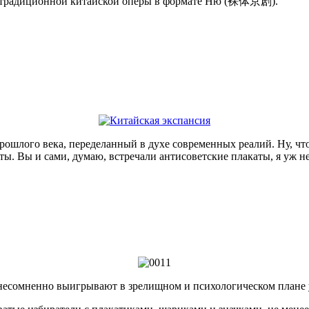
) традиционной китайской оперы в формате Ню (裸体京剧).
прошлого века, переделанный в духе современных реалий. Ну, что
ты. Вы и сами, думаю, встречали антисоветские плакаты, я уж 
несомненно выигрывают в зрелищном и психологическом плане 