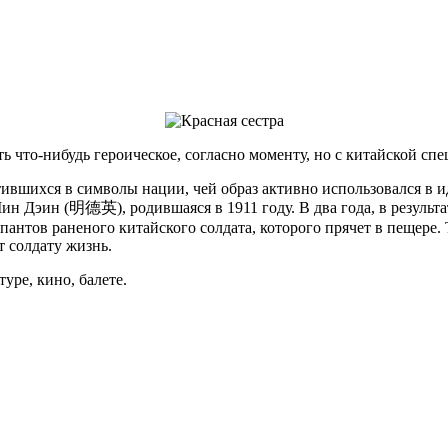
ь что-нибудь героическое, согласно моменту, но с китайской сп
ившихся в символы нации, чей образ активно использовался в и
 Дэин (明德英), родившаяся в 1911 году. В два года, в результате
упантов раненого китайского солдата, которого прячет в пещере.
т солдату жизнь.
уре, кино, балете.