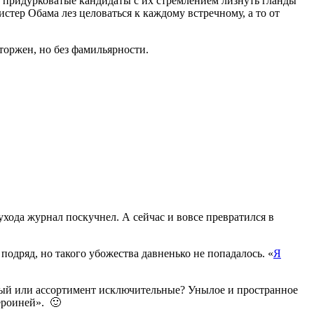
 придурковатые кандидаты с их стремлением лизнуть гланды
истер Обама лез целоваться к каждому встречному, а то от
торжен, но без фамильярности.
 ухода журнал поскучнел. А сейчас и вовсе превратился в
подряд, но такого убожества давненько не попадалось. «
Я
енный или ассортимент исключительные? Унылое и пространное
героиней». 🙂