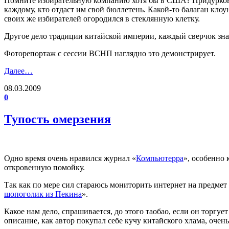
Помните избирательную компанию хотя бы в США? Придурковат
каждому, кто отдаст им свой бюллетень. Какой-то балаган клоу
своих же избирателей огородился в стеклянную клетку.
Другое дело традиции китайской империи, каждый сверчок знае
Фоторепортаж с сессии ВСНП наглядно это демонстрирует.
Далее…
08.03.2009
0
Тупость омерзения
Одно время очень нравился журнал «
Компьютерра
», особенно
откровенную помойку.
Так как по мере сил стараюсь мониторить интернет на предмет
шопоголик из Пекина
».
Какое нам дело, спрашивается, до этого таобао, если он торг
описание, как автор покупал себе кучу китайского хлама, очен