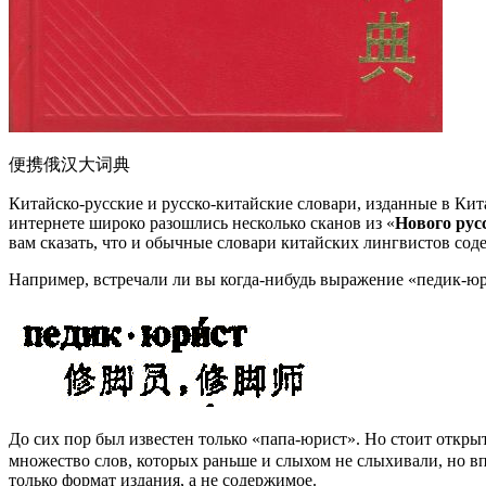
便携俄汉大词典
Китайско-русские и русско-китайские словари, изданные в Ки
интернете широко разошлись несколько сканов из «
Нового рус
вам сказать, что и обычные словари китайских лингвистов сод
Например, встречали ли вы когда-нибудь выражение «педик-ю
До сих пор был известен только «папа-юрист». Но стоит 
множество слов, которых раньше и слыхом не слыхивали, но в
только формат издания, а не содержимое.