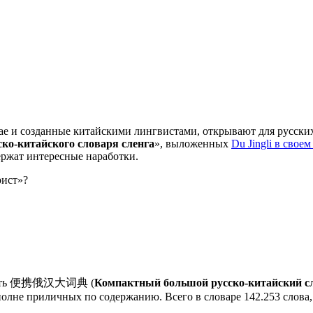
тае и созданные китайскими лингвистами, открывают для русски
ско-китайского словаря сленга
», выложенных
Du Jingli в свое
ержат интересные наработки.
рист»?
открыть 便携俄汉大词典 (
Компактный большой русско-китайский с
полне приличных по содержанию. Всего в словаре 142.253 слова