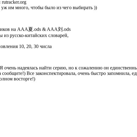
rutracker.org
уж им много, чтобы было из чего выбирать ))
исчиков на AAA夏.ods & AAA刘.ods
 из русско-китайских словарей,
вления 10, 20, 30 числа
)Я очень надеялась найти серию, но к сожалению он единственны
сообщите!) Все законспектировала, очень быстро запомнила, еди
олном восторге!)