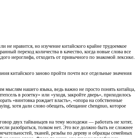
или не нравится, но изучение китайского крайне трудоемкое
ранный переход количества в качество, когда новые слова все
ждого иероглифа, отходить от привычного по знакомой лексике.
ния китайского заново пройти почти все отдельные значения
м мыслям нашего языка, ведь важно не просто понять китайца,
тепсель в розетку» или «уходя, закройте дверь», приходилось
 орать «винтовка рождает власть», «опора на собственные
ying, хотя дали слово обещать, обещание chengnuo, которое
овор двух тайваньцев на тему молодежи — работать не хотят,
 если разобраться, толком нет. Это все должно быть не сложнее
ечательностей, тканей, резьбы по дереву и образцы семейных