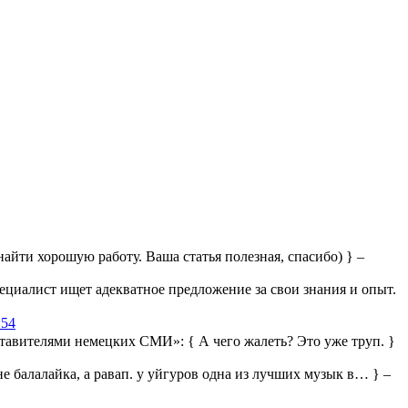
айти хорошую работу. Ваша статья полезная, спасибо) } –
ециалист ищет адекватное предложение за свои знания и опыт.
:54
дставителями немецких СМИ»:
{ А чего жалеть? Это уже труп. }
 не балалайка, а равап. у уйгуров одна из лучших музык в… } –