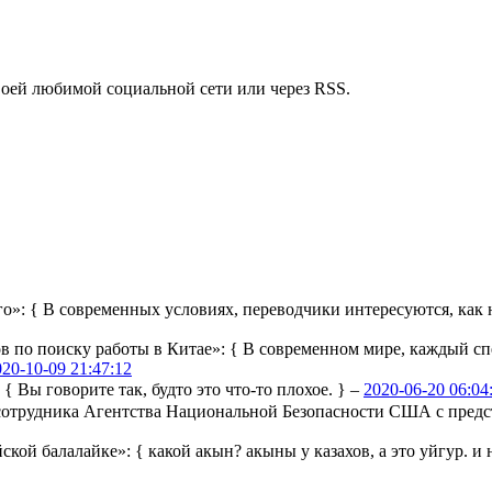
воей любимой социальной сети или через RSS.
го»:
{ В современных условиях, переводчики интересуются, как н
ов по поиску работы в Китае»:
{ В современном мире, каждый сп
020-10-09 21:47:12
:
{ Вы говорите так, будто это что-то плохое. } –
2020-06-20 06:04
ы сотрудника Агентства Национальной Безопасности США с пре
йской балалайке»:
{ какой акын? акыны у казахов, а это уйгур. и