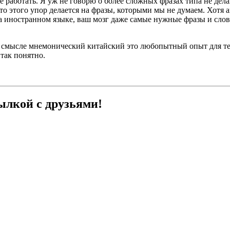
е работать. Я уж не говорю о более сложных фразах типа не дел
сто этого упор делается на фразы, которыми мы не думаем. Хотя 
 иностранном языке, ваш мозг даже самые нужные фразы и слова
 смысле мнемонический китайский это любопытный опыт для тех,
 так понятно.
ылкой с друзьями!