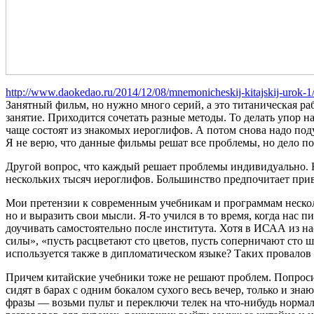
http://www.daokedao.ru/2014/12/08/mnemonicheskij-kitajskij-urok-1
Занятный фильм, но нужно много серий, а это титаническая ра
занятие. Приходится сочетать разные методы. То делать упор н
чаще состоят из знакомых иероглифов. А потом снова надо поду
Я не верю, что данные фильмы решат все проблемы, но дело по
Другой вопрос, что каждый решает проблемы индивидуально. Н
нескольких тысяч иероглифов. Большинство предпочитает прив
Мои претензии к современным учебникам и программам несколь
но и выразить свои мысли. Я-то учился в то время, когда нас 
доучивать самостоятельно после института. Хотя в ИСАА из нас
силы», «пусть расцветают сто цветов, пусть соперничают сто ш
используется также в дипломатическом языке? Таких провалов 
Причем китайские учебники тоже не решают проблем. Попросит
сидят в барах с одним бокалом сухого весь вечер, только и знаю
фразы — возьми пульт и переключи телек на что-нибудь нормал