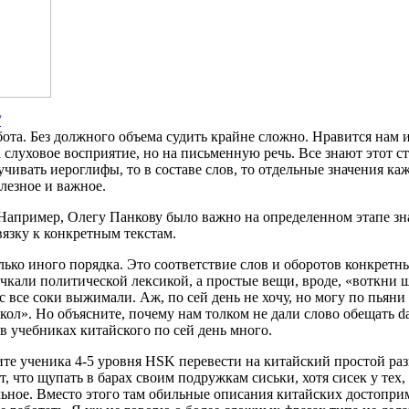
/
бота. Без должного объема судить крайне сложно. Нравится нам 
а слуховое восприятие, но на письменную речь. Все знают этот ст
чивать иероглифы, то в составе слов, то отдельные значения ка
лезное и важное.
апример, Олегу Панкову было важно на определенном этапе зна
язку к конкретным текстам.
ко иного порядка. Это соответствие слов и оборотов конкретны
пичкали политической лексикой, а простые вещи, вроде, «воткни ш
 все соки выжимали. Аж, по сей день не хочу, но могу по пьяни
кол». Но объясните, почему нам толком не дали слово обещать da
в учебниках китайского по сей день много.
е ученика 4-5 уровня HSK перевести на китайский простой разг
т, что щупать в барах своим подружкам сиськи, хотя сисек у тех,
ьное. Вместо этого там обильные описания китайских достоприм