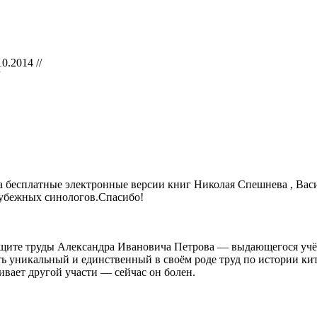
10.2014 //
на бесплатные электронные версии книг Николая Спешнева , Вас
убежных синологов.Спасибо!
ищите труды Александра Ивановича Петрова — выдающегося учё
ть уникальный и единственный в своём роде труд по истории кита
ивает другой участи — сейчас он болен.