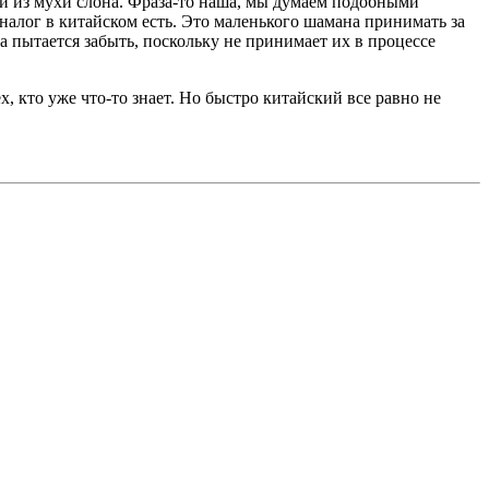
ай из мухи слона. Фраза-то наша, мы думаем подобными
аналог в китайском есть. Это маленького шамана принимать за
 пытается забыть, поскольку не принимает их в процессе
 кто уже что-то знает. Но быстро китайский все равно не