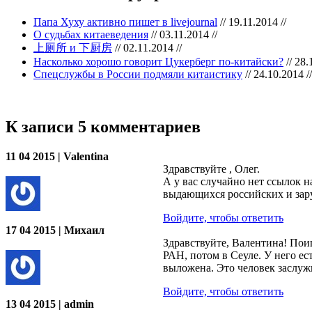
Папа Хуху активно пишет в livejournal
// 19.11.2014 //
О судьбах китаеведения
// 03.11.2014 //
上厕所 и 下厨房
// 02.11.2014 //
Насколько хорошо говорит Цукерберг по-китайски?
// 28.
Спецслужбы в России подмяли китаистику
// 24.10.2014 //
К записи 5 комментариев
11 04 2015 | Valentina
Здравствуйте , Олег.
А у вас случайно нет ссылок 
выдающихся российских и зар
Войдите, чтобы ответить
17 04 2015 | Михаил
Здравствуйте, Валентина! По
РАН, потом в Сеуле. У него ес
выложена. Это человек заслуж
Войдите, чтобы ответить
13 04 2015 | admin