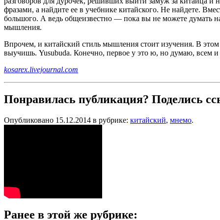
разговоров для дурочек, решивших выйти замуж за китайца и н
фразами, а найдите ее в учебнике китайского. Не найдете. Вме
большого. А ведь общеизвестно — пока вы не можете думать на
мышления.
Впрочем, и китайский стиль мышления стоит изучения. В этом
выучишь. Yusubuda. Конечно, первое у это ю, но думаю, всем и
kosarex.livejournal.com
Понравилась публикация? Поделись сс
Опубликовано 15.12.2014 в рубрике:
китайский
,
мнемо
.
Ранее в этой же рубрике: