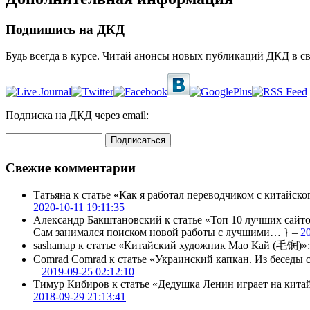
Подпишись на ДКД
Будь всегда в курсе. Читай анонсы новых публикаций ДКД в с
Подписка на ДКД через email:
Свежие комментарии
Татьяна
к статье «Как я работал переводчиком с китайско
2020-10-11 19:11:35
Александр Бакштановский
к статье «Топ 10 лучших сайт
Сам занимался поиском новой работы с лучшими… } –
2
sashamap
к статье «Китайский художник Мао Кай (毛锎)»
Comrad Comrad
к статье «Украинский капкан. Из бесед
–
2019-09-25 02:12:10
Тимур Кибиров
к статье «Дедушка Ленин играет на кита
2018-09-29 21:13:41