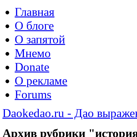
Главная
О блоге
О запятой
Мнемо
Donate
О рекламе
Forums
Daokedao.ru - Дао выраже
Архив рубрики "истори