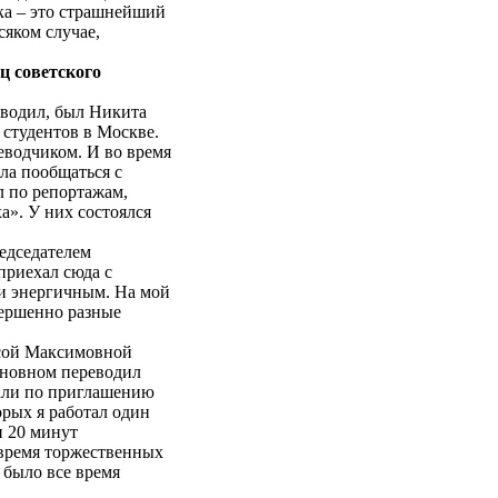
ка – это страшнейший
сяком случае,
ц советского
еводил, был Никита
 студентов в Москве.
еводчиком. И во время
ла пообщаться с
 по репортажам,
а». У них состоялся
едседателем
приехал сюда с
и энергичным. На мой
овершенно разные
исой Максимовной
основном переводил
хали по приглашению
орых я работал один
н 20 минут
 время торжественных
о было все время