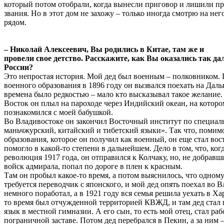
который потом отобрали, когда вынесли приговор и лишили пр
звания. Но в этот дом не захожу – только иногда смотрю на нег
рядом.
– Николай Алексеевич, Вы родились в Китае, там же и
провели свое детство. Расскажите, как Вы оказались так да
России?
Это непростая история. Мой дед был военным – полковником.
военного образования в 1896 году он вызвался поехать на Даль
времена было редкостью – мало кто высказывал такое желание
Восток он плыл на пароходе через Индийский океан, на котором
познакомился с моей бабушкой.
Во Владивостоке он закончил Восточный институт по специал
маньчжурский, китайский и тибетский языки». Так что, помим
образования, которое он получил как военный, он еще стал вос
помогло в какой-то степени в дальнейшем. Дело в том, что, ког
революция 1917 года, он отправился к Колчаку, но, не добрав
войск адмирала, попал по дороге в плен к красным.
Там он пробыл какое-то время, а потом выяснилось, что одном
требуется переводчик с японского, и мой дед опять поехал во 
немного поработал, а в 1921 году вся семья решила уехать в Ха
то время был отчужденной территорией КВЖД, и там дед стал 
язык в местной гимназии. А его сын, то есть мой отец, стал раб
пограничной заставе. Потом дед перебрался в Пекин, а за ним –