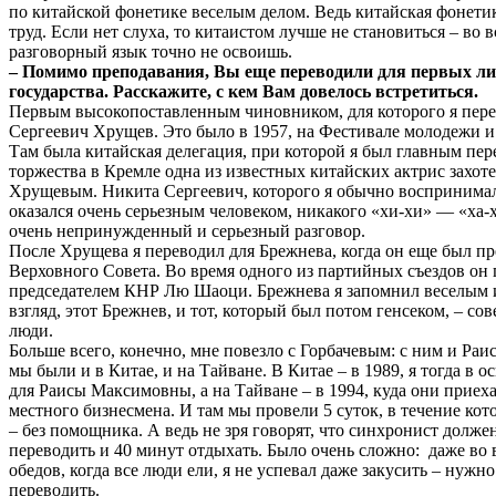
по китайской фонетике веселым делом. Ведь китайская фонети
труд. Если нет слуха, то китаистом лучше не становиться – во в
разговорный язык точно не освоишь.
– Помимо преподавания, Вы еще переводили для первых ли
государства. Расскажите, с кем Вам довелось встретиться.
Первым высокопоставленным чиновником, для которого я пер
Сергеевич Хрущев. Это было в 1957, на Фестивале молодежи и
Там была китайская делегация, при которой я был главным пер
торжества в Кремле одна из известных китайских актрис захоте
Хрущевым. Никита Сергеевич, которого я обычно воспринимал
оказался очень серьезным человеком, никакого «хи-хи» — «ха-х
очень непринужденный и серьезный разговор.
После Хрущева я переводил для Брежнева, когда он еще был пр
Верховного Совета. Во время одного из партийных съездов он 
председателем КНР Лю Шаоци. Брежнева я запомнил веселым 
взгляд, этот Брежнев, и тот, который был потом генсеком, – с
люди.
Больше всего, конечно, мне повезло с Горбачевым: с ним и Ра
мы были и в Китае, и на Тайване. В Китае – в 1989, я тогда в 
для Раисы Максимовны, а на Тайване – в 1994, куда они прие
местного бизнесмена. И там мы провели 5 суток, в течение кот
– без помощника. А ведь не зря говорят, что синхронист долже
переводить и 40 минут отдыхать. Было очень сложно: даже во
обедов, когда все люди ели, я не успевал даже закусить – нужн
переводить.