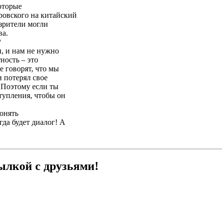
оторые
ровского на китайский
 зрители могли
ва.
?
ы, и нам не нужно
ность – это
е говорят, что мы
и потерял свое
. Поэтому если ты
тупления, чтобы он
понять
да будет диалог! А
ылкой с друзьями!