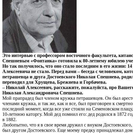
Это интервью с профессором восточного факультета, кита
Спешневым «Фонтанка» готовила к 80-летнему юбилею учено
Но так получилось, что оно стало последним в его жизни: 1
Алексеевича не стало. Перед вами – беседа с человеком, к
петрашевца и друга Достоевского Николая Спешнева, родил
переводил для Хрущева, Брежнева и Горбачева.
– Николай Алексеевич, расскажите, пожалуйста, про Вашег
Николая Александровича Спешнева.
Мой прапрадед был членом кружка петрашевцев. Он был аресто
членами кружка, и так же, как и все, был приговорен к смертно
последний момент, когда все уже стояли на Семеновском плацу
10-летнюю каторгу. Мой дед помнил его: дед родился в 1872 го
в 1882.
Любопытно, что я в свое время дружил с внуком Достоевского,
был другом Достоевского. Еще моему предку принадлежал дом