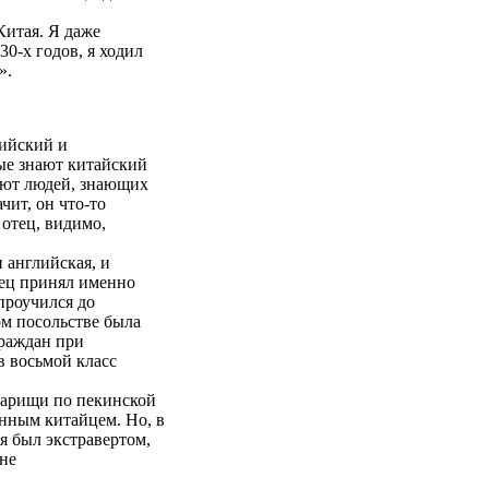
Китая. Я даже
30-х годов, я ходил
».
лийский и
рые знают китайский
жают людей, знающих
чит, он что-то
 отец, видимо,
 английская, и
тец принял именно
 проучился до
ом посольстве была
граждан при
в восьмой класс
варищи по пекинской
нным китайцем. Но, в
я был экстравертом,
 не