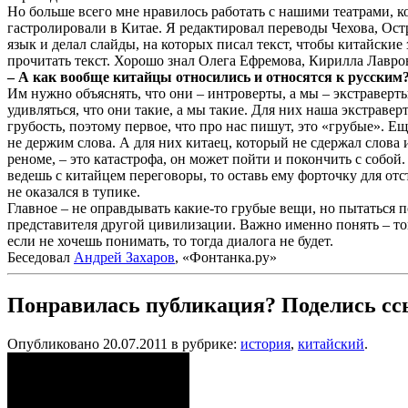
Но больше всего мне нравилось работать с нашими театрами, к
гастролировали в Китае. Я редактировал переводы Чехова, Ост
язык и делал слайды, на которых писал текст, чтобы китайские
прочитать текст. Хорошо знал Олега Ефремова, Кирилла Лавро
– А как вообще китайцы относились и относятся к русским
Им нужно объяснять, что они – интроверты, а мы – экстраверт
удивляться, что они такие, а мы такие. Для них наша экстраверт
грубость, поэтому первое, что про нас пишут, это «грубые». Ещ
не держим слова. А для них китаец, который не сдержал слова 
реноме, – это катастрофа, он может пойти и покончить с собой
ведешь с китайцем переговоры, то оставь ему форточку для отс
не оказался в тупике.
Главное – не оправдывать какие-то грубые вещи, но пытаться 
представителя другой цивилизации. Важно именно понять – тог
если не хочешь понимать, то тогда диалога не будет.
Беседовал
Андрей Захаров
, «Фонтанка.ру»
Понравилась публикация? Поделись сс
Опубликовано 20.07.2011 в рубрике:
история
,
китайский
.