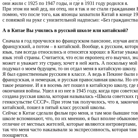
они жили с 1925 по 1947 годы, и где в 1931 году родился я.
При этом ни мой дед, ни отец, ни я так и не стали гражданами 
помню, что после того, как японцы захватили Китай в конце 19
с повязкой на руке с унизительной надписью: «Без гражданства
А в Китае Вы учились в русской школе или китайской?
Сначала я год проучился во французском пансионе, изучая анг
французский, а потом – в китайской. Вообще, к русским, кото
язык, там всегда относились и относятся хорошо: в Китае ува
язык этой страны. Считается, что если европеец его выучил, зна
может и уважает эту страну, хочет в ней жить. А поскольку мой
подумал о моем будущем, то он отдал меня в китайскую школу.
Я был единственным русским в классе. А ведь в Пекине были и
французская, и немецкая, и русская православная школы. Но о
такое решение. И я в восемь лет пошел в китайскую школу, где
окончания войны. Ушел я из нее в 1945 году, когда при советск
создана русская школа, которая называлась «Школа советских 
генкосульстве СССР». При этом так получилось, что я, закончи
китайской, пошел в пятый класс русской школы.
Сейчас в Китае сделали фильм про меня, и там мои бывшие то
школе вспоминают, что, по их мнению, я был вполне обыкнове
отличие от местных жителей, которые являются интровертами, 
так что меня часто наказывали за экспрессивность, которая там
поощряется.