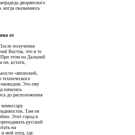
апрадеда дворянского
о, когда оказываюсь
леко от
 После получения
ний Восток, что в те
. При этом на Дальний
 он, кстати,
ьности «японский,
о технического
токоведом. Это ему
да началась
шись до расположения
у комиссару
Владивосток. Там он
рбин. Этот город в
преподавать русский
отать на
 и мой отец, где