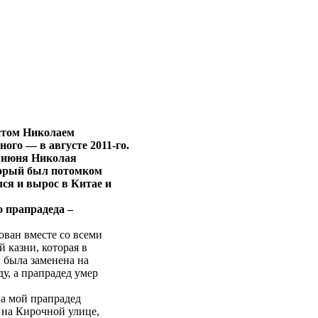
истом Николаем
го — в августе 2011-го.
4 июня Николая
оторый был потомком
ся и вырос в Китае и
о прапрадеда –
ван вместе со всеми
й казни, которая в
, была заменена на
ду, а прапрадед умер
 а мой прапрадед
 на Кирочной улице,