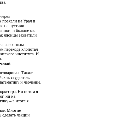
тва,
 через
х поехали на Урал и
ас не пустили.
 шпион, и больше мы
как японцы захватили
ыла известным
ем переходе хлопотал
ческого института. И
а.
очный
аговаривал. Также
йских студентов,
атематику и черчение,
оркестра. Но потом я
ог, ни на
гику – в итоге я
ные. Многие
сь сделать лекции