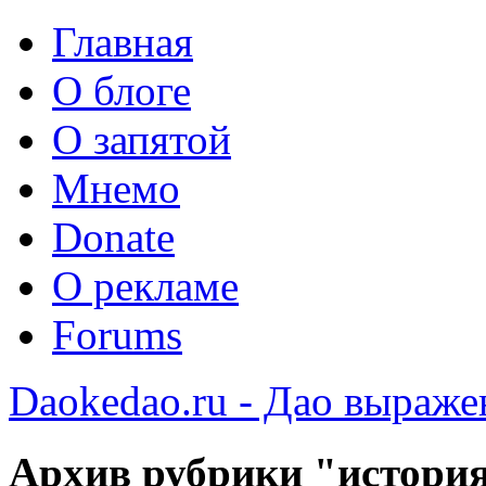
Главная
О блоге
О запятой
Мнемо
Donate
О рекламе
Forums
Daokedao.ru - Дао выраже
Архив рубрики "истори