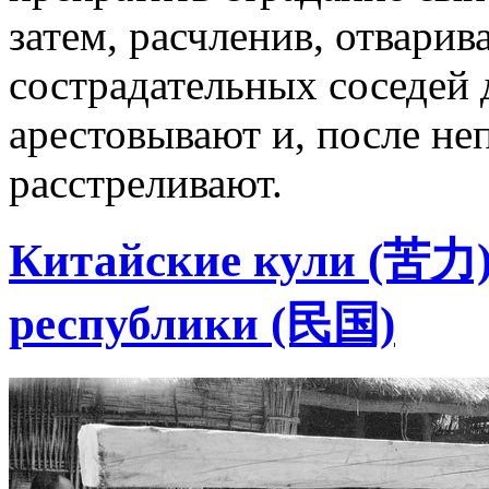
затем, расчленив, отварива
сострадательных соседей 
арестовывают и, после не
расстреливают.
Китайские кули (苦力)
республики (民国)