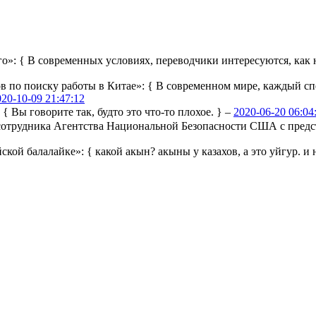
го»:
{ В современных условиях, переводчики интересуются, как н
ов по поиску работы в Китае»:
{ В современном мире, каждый сп
020-10-09 21:47:12
:
{ Вы говорите так, будто это что-то плохое. } –
2020-06-20 06:04
ы сотрудника Агентства Национальной Безопасности США с пре
йской балалайке»:
{ какой акын? акыны у казахов, а это уйгур. и