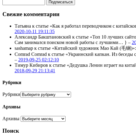
Свежие комментарии
Татьяна
к статье «Как я работал переводчиком с китайско
2020-10-11 19:11:35
Александр Бакштановский
к статье «Топ 10 лучших сайт
Сам занимался поиском новой работы с лучшими… } –
2
sashamap
к статье «Китайский художник Мао Кай (毛锎)»
Comrad Comrad
к статье «Украинский капкан. Из бесед
–
2019-09-25 02:12:10
Тимур Кибиров
к статье «Дедушка Ленин играет на кита
2018-09-29 21:13:41
Рубрики
Рубрики
Архивы
Архивы
Поиск