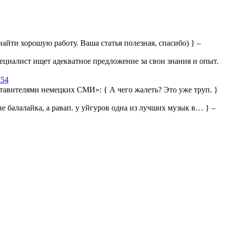
айти хорошую работу. Ваша статья полезная, спасибо) } –
ециалист ищет адекватное предложение за свои знания и опыт.
:54
дставителями немецких СМИ»:
{ А чего жалеть? Это уже труп. }
 не балалайка, а равап. у уйгуров одна из лучших музык в… } –