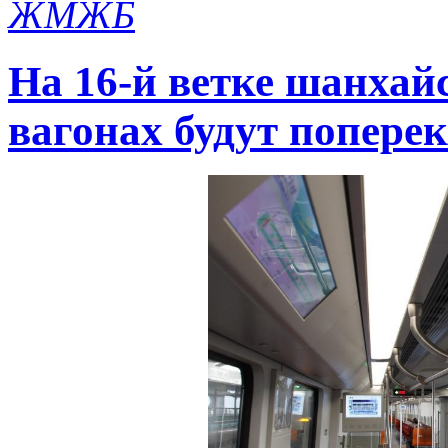
ЖМЖБ
На 16-й ветке шанхай
вагонах будут поперек