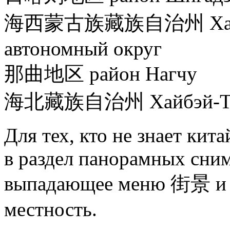
海西蒙古族藏族自治州
Ха
автономный округ
那曲地区
район Нагчу
海北藏族自治州
Хайбэй-Т
Для тех, кто не знает кит
в раздел панорамных сним
выпадающее меню
街景
и
местность.