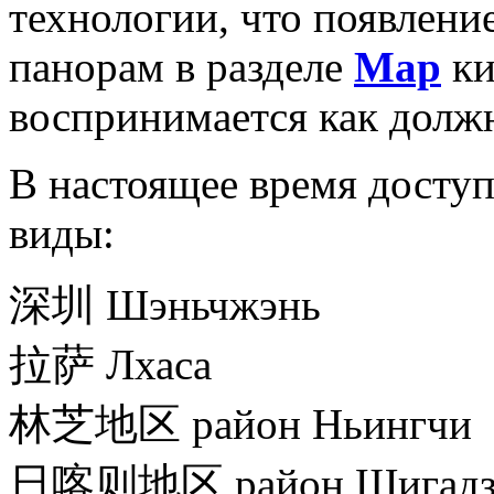
технологии, что появлени
панорам в разделе
Map
ки
воспринимается как долж
В настоящее время дост
виды:
深圳
Шэньчжэнь
拉萨
Лхаса
林芝地区
район Ньингчи
日喀则地区
район Шигадз