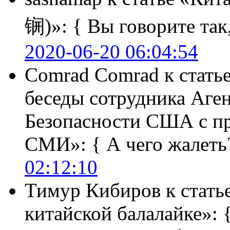
锎)»:
{ Вы говорите так,
2020-06-20 06:04:54
Comrad Comrad
к стать
беседы сотрудника Аге
Безопасности США с п
СМИ»:
{ А чего жалеть
02:12:10
Тимур Кибиров
к стать
китайской балалайке»: