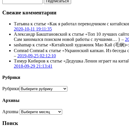
Свежие комментарии
Татьяна
к статье «Как я работал переводчиком с китайско
2020-10-11 19:11:35
Александр Бакштановский
к статье «Топ 10 лучших сайт
Сам занимался поиском новой работы с лучшими… } –
2
sashamap
к статье «Китайский художник Мао Кай (毛锎)»
Comrad Comrad
к статье «Украинский капкан. Из бесед
–
2019-09-25 02:12:10
Тимур Кибиров
к статье «Дедушка Ленин играет на кита
2018-09-29 21:13:41
Рубрики
Рубрики
Архивы
Архивы
Поиск