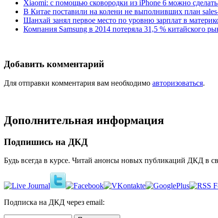
Xiaomi: с помощью сковородки из iPhone 6 можно сделать
В Китае поставили на колени не выполнивших план sale
Шанхай занял первое место по уровню зарплат в материк
Компания Samsung в 2014 потеряла 31,5 % китайского ры
Добавить комментарий
Для отправки комментария вам необходимо
авторизоваться
.
Дополнительная информация
Подпишись на ДКД
Будь всегда в курсе. Читай анонсы новых публикаций ДКД в с
Подписка на ДКД через email: