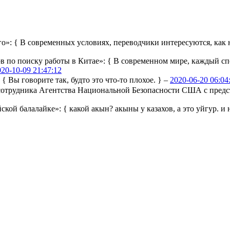
го»:
{ В современных условиях, переводчики интересуются, как н
ов по поиску работы в Китае»:
{ В современном мире, каждый сп
020-10-09 21:47:12
:
{ Вы говорите так, будто это что-то плохое. } –
2020-06-20 06:04
ы сотрудника Агентства Национальной Безопасности США с пре
йской балалайке»:
{ какой акын? акыны у казахов, а это уйгур. и