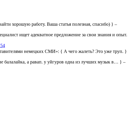
айти хорошую работу. Ваша статья полезная, спасибо) } –
ециалист ищет адекватное предложение за свои знания и опыт.
:54
дставителями немецких СМИ»:
{ А чего жалеть? Это уже труп. }
 не балалайка, а равап. у уйгуров одна из лучших музык в… } –