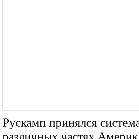
Рускамп принялся систем
различных частях Америк