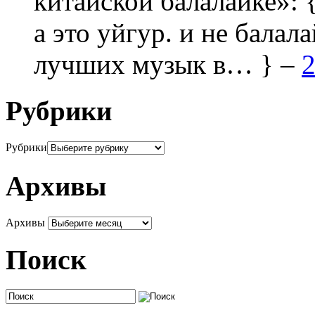
китайской балалайке»:
а это уйгур. и не балала
лучших музык в… } –
2
Рубрики
Рубрики
Архивы
Архивы
Поиск