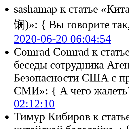
sashamap
к статье «Кит
锎)»:
{ Вы говорите так,
2020-06-20 06:04:54
Comrad Comrad
к стать
беседы сотрудника Аге
Безопасности США с п
СМИ»:
{ А чего жалеть
02:12:10
Тимур Кибиров
к стать