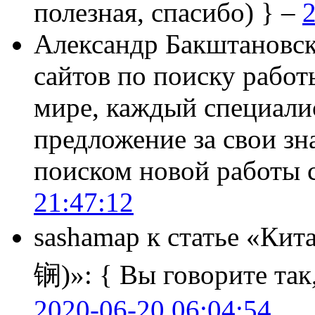
полезная, спасибо) } –
2
Александр Бакштановс
сайтов по поиску работ
мире, каждый специали
предложение за свои зн
поиском новой работы
21:47:12
sashamap
к статье «Кит
锎)»:
{ Вы говорите так,
2020-06-20 06:04:54