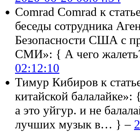
Comrad Comrad
к стать
беседы сотрудника Аге
Безопасности США с п
СМИ»:
{ А чего жалеть
02:12:10
Тимур Кибиров
к стать
китайской балалайке»:
а это уйгур. и не балала
лучших музык в… } –
2