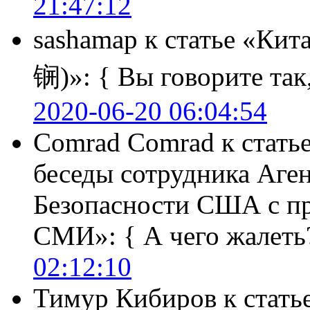
21:47:12
sashamap
к статье «Кит
锎)»:
{ Вы говорите так,
2020-06-20 06:04:54
Comrad Comrad
к стать
беседы сотрудника Аге
Безопасности США с п
СМИ»:
{ А чего жалеть
02:12:10
Тимур Кибиров
к стать