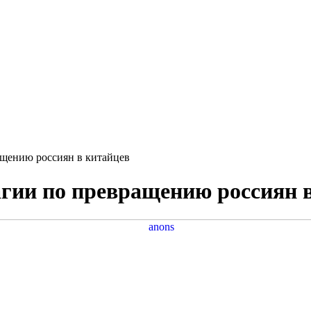
ащению россиян в китайцев
агии по превращению россиян 