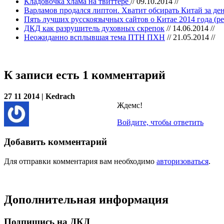
Кладовочка хлама на твиттере
// 09.10.2014 //
Варламов продался липтон. Хватит обсирать Китай за де
Пять лучших русскоязычных сайтов о Китае 2014 года (р
ДКД как разрушитель духовных скрепок
// 14.06.2014 //
Неожиданно всплывшая тема ПТН ПХН
// 21.05.2014 //
К записи есть 1 комментарий
27 11 2014 | Kedrach
Ждемс!
Войдите, чтобы ответить
Добавить комментарий
Для отправки комментария вам необходимо
авторизоваться
.
Дополнительная информация
Подпишись на ДКД