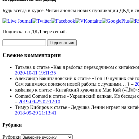
Будь всегда в курсе. Читай анонсы новых публикаций ДКД в с
Подписка на ДКД через email:
Свежие комментарии
Татьяна
к статье «Как я работал переводчиком с китайско
2020-10-11 19:11:35
Александр Бакштановский
к статье «Топ 10 лучших сайт
Сам занимался поиском новой работы с лучшими… } –
2
sashamap
к статье «Китайский художник Мао Кай (毛锎)»
Comrad Comrad
к статье «Украинский капкан. Из бесед
–
2019-09-25 02:12:10
Тимур Кибиров
к статье «Дедушка Ленин играет на кита
2018-09-29 21:13:41
Рубрики
Рубрики