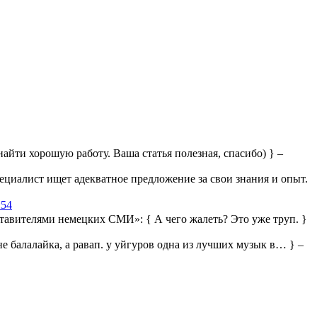
айти хорошую работу. Ваша статья полезная, спасибо) } –
ециалист ищет адекватное предложение за свои знания и опыт.
:54
дставителями немецких СМИ»:
{ А чего жалеть? Это уже труп. }
 не балалайка, а равап. у уйгуров одна из лучших музык в… } –