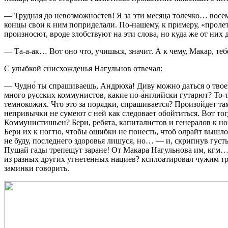
— Трудная до невозможностев! Я за эти месяца толечко… восем
концы свои к ним поприделали. По-нашему, к примеру, «пролет
произносют, вроде злобствуют на эти слова, но куда же от них 
— Та-а-ак… Вот оно что, учишься, значит. А к чему, Макар, те
С улыбкой снисхожденья Нагульнов отвечал:
— Чудно́ ты спрашиваешь, Андрюха! Диву можно даться о твоей
много русских коммунистов, какие по-а̀нглийски гутарют? То-т
темнокожих. Что это за порядки, спрашивается? Произойдет там 
непривычки не сумеют с ней как следовает обойтиться. Вот тогд
Коммунистишьен? Бери, ребята, капиталистов и генералов к но
Бери их к ногтю, чтобы ошибки не понесть, чтоб олрайт вышло
не буду, последнего здоровья лишуся, но… — и, скрипнув густ
Пущай гады трепещут заране! От Макара Нагульнова им, кгм… Э
из разных других угнетенных нациев? ксплоатировал чужим труд
заминки говорить.