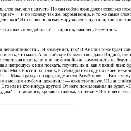
ь слов выучил наизусть. Но сам собою язык даже несколько похо
ариат» — и по-ихнему так же, окромя конца, и то же самое сло
денешься? Эти слова по всему миру коренья пустили, хошь не хош
бе это язык спонадобился? — спросил, наконец, Размётнов.
 непонятливости… Я коммунист, так? В Англии тоже будет совет
о и есть, что мало. А а́нглийские буржуи завладали Индией, по
советская власть, но многие а̀нглийские коммунисты не будут зна
а я напрошусь к ним поехать, поучить их и, как я ихний язык буд
гтю! Мы в России их, гадов, в семнадцатом году по своей невин
!» — Макар раздул ноздри, подмигнул Размётнову. — Вот к чему
ыми мелкими зубами, докончил: — язык этот выучу! На а̀нглийск
то им не кто-нибудь другой! От него помилования не будет. «Пи
ом? — становися, кровяная гадюка, к стенке!» Вот и весь разго