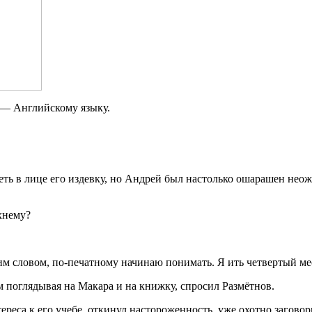
 — Английскому языку.
ть в лице его издевку, но Андрей был настолько ошарашен неож
хнему?
одним словом, по-печатному начинаю понимать. Я ить четвертый ме
поглядывая на Макара и на книжку, спросил Размётнов.
реса к его учебе, откинул настороженность, уже охотно заговор