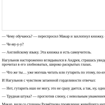
— Чему обучаюсь? — переспросил Макар и захлопнул книжку.
— Че-му-у-у?
— Английскому языку. Эта книжка и есть самоучитель.
Нагульнов настороженно вглядывался в Андрея, страшась увиде
прочитал в его злобноватых, широко раскрытых глазах.
— Что же ты… уже могешь читать или гутарить по этому, по-и
И Нагульнов с чувством затаенной горделивости отвечал:
— Нет, гутарить ишо не могу, это не сразу дается, а так, ну, 
— Трудная штука? — проглотив слюну, с невольным уважением 
Макар, видя со стороны Размётнова проявление живейшего инте