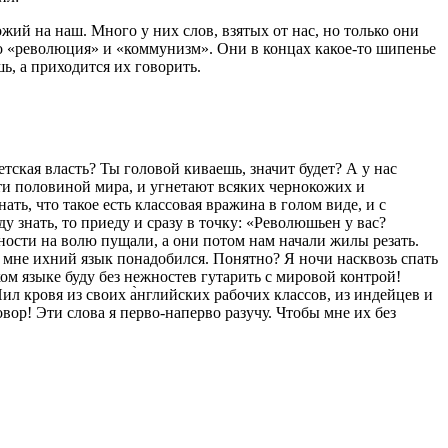
жий на наш. Много у них слов, взятых от нас, но только они
во «революция» и «коммунизм». Они в концах какое-то шипенье
ь, а приходится их говорить.
ская власть? Ты головой киваешь, значит будет? А у нас
чти половиной мира, и угнетают всяких чернокожих и
ть, что такое есть классовая вражина в голом виде, и с
у знать, то приеду и сразу в точку: «Революшьен у вас?
ности на волю пущали, а они потом нам начали жилы резать.
 мне ихний язык понадобился. Понятно? Я ночи насквозь спать
ом языке буду без нежностев гутарить с мировой контрой!
л кровя из своих а̀нглийских рабочих классов, из индейцев и
вор! Эти слова я перво-наперво разучу. Чтобы мне их без