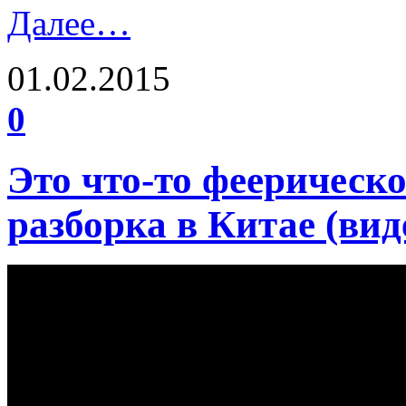
Далее…
01.02.2015
0
Это что-то феерическ
разборка в Китае (вид