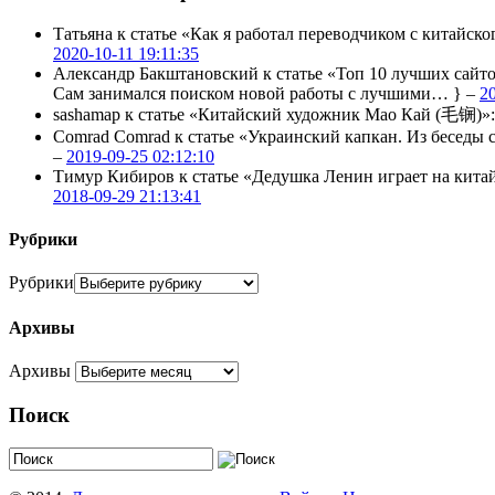
Татьяна
к статье «Как я работал переводчиком с китайско
2020-10-11 19:11:35
Александр Бакштановский
к статье «Топ 10 лучших сайт
Сам занимался поиском новой работы с лучшими… } –
2
sashamap
к статье «Китайский художник Мао Кай (毛锎)»
Comrad Comrad
к статье «Украинский капкан. Из бесед
–
2019-09-25 02:12:10
Тимур Кибиров
к статье «Дедушка Ленин играет на кита
2018-09-29 21:13:41
Рубрики
Рубрики
Архивы
Архивы
Поиск