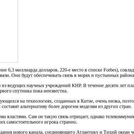
 6,3 миллиарда долларов, 220-е место в списке Forbes), совла
вязи. Они будут обеспечивать связь в морях и пустынных района
 из ведущих научных учреждений КНР. В течение десяти лет пла
рвого спутника пока неизвестна.
ующихся на технологиях, созданных в Китае, очень низка, поэт
и составят альтернативу более дорогим моделям из других стран.
ими властями. Сам он такую связь отрицает, однако телекоммун
их самостоятельного игрока странно.
дания нового канала, соединяющего Атлантику и Тихий океан ч