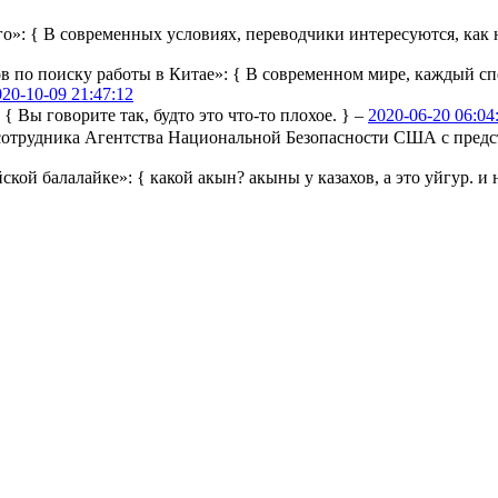
го»:
{ В современных условиях, переводчики интересуются, как н
ов по поиску работы в Китае»:
{ В современном мире, каждый сп
020-10-09 21:47:12
:
{ Вы говорите так, будто это что-то плохое. } –
2020-06-20 06:04
ы сотрудника Агентства Национальной Безопасности США с пре
йской балалайке»:
{ какой акын? акыны у казахов, а это уйгур. и