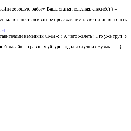
айти хорошую работу. Ваша статья полезная, спасибо) } –
ециалист ищет адекватное предложение за свои знания и опыт.
:54
дставителями немецких СМИ»:
{ А чего жалеть? Это уже труп. }
 не балалайка, а равап. у уйгуров одна из лучших музык в… } –