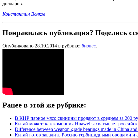
долларов.
Константин Волков
Понравилась публикация? Поделись сс
Опубликовано 28.10.2014 в рубрике:
бизнес
.
Ранее в этой же рубрике:
В КНР парное мясо свинины продают в среднем за 200 руб
Китай может: как компания Huawei захватывает российс
Difference between weapon-grade bearings made in China a
Китай готов завалить Россию гербицидными овощами и 