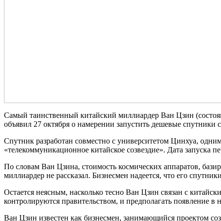
Самый таинственный китайский миллиардер Ван Цзин (состояние
объявил 27 октября о намерении запустить дешевые спутники с
Спутник разработан совместно с университетом Цинхуа, одним
«телекоммуникационное китайское созвездие». Дата запуска пе
По словам Ван Цзина, стоимость космических аппаратов, базир
миллиардер не рассказал. Бизнесмен надеется, что его спутник
Остается неясным, насколько тесно Ван Цзин связан с китайск
контролируются правительством, и предполагать появление в н
Ван Цзин известен как бизнесмен, занимающийся проектом соз