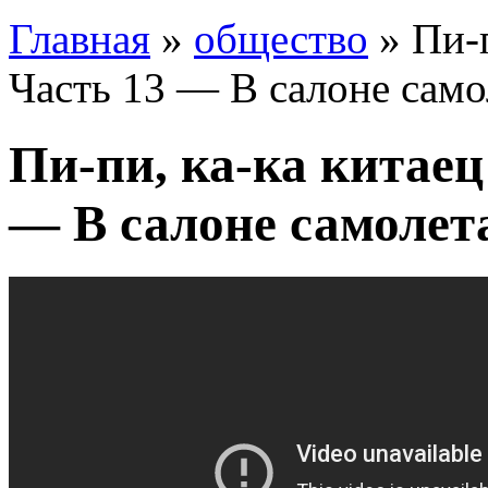
Главная
»
общество
» Пи-п
Часть 13 — В салоне само
Пи-пи, ка-ка китаец 
— В салоне самолет