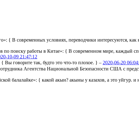
го»:
{ В современных условиях, переводчики интересуются, как н
ов по поиску работы в Китае»:
{ В современном мире, каждый сп
020-10-09 21:47:12
:
{ Вы говорите так, будто это что-то плохое. } –
2020-06-20 06:04
ы сотрудника Агентства Национальной Безопасности США с пре
йской балалайке»:
{ какой акын? акыны у казахов, а это уйгур. и