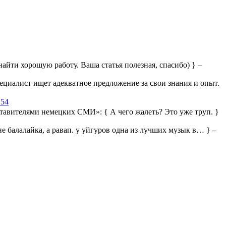
айти хорошую работу. Ваша статья полезная, спасибо) } –
ециалист ищет адекватное предложение за свои знания и опыт.
:54
дставителями немецких СМИ»:
{ А чего жалеть? Это уже труп. }
 не балалайка, а равап. у уйгуров одна из лучших музык в… } –