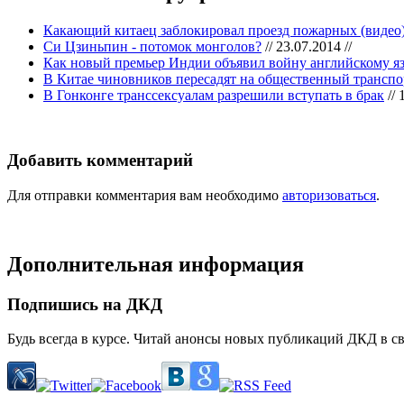
Какающий китаец заблокировал проезд пожарных (видео
Си Цзиньпин - потомок монголов?
// 23.07.2014 //
Как новый премьер Индии объявил войну английскому я
В Китае чиновников пересадят на общественный транспо
В Гонконге транссексуалам разрешили вступать в брак
// 
Добавить комментарий
Для отправки комментария вам необходимо
авторизоваться
.
Дополнительная информация
Подпишись на ДКД
Будь всегда в курсе. Читай анонсы новых публикаций ДКД в с