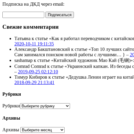
Подписка на ДКД через email:
Свежие комментарии
Татьяна
к статье «Как я работал переводчиком с китайско
2020-10-11 19:11:35
Александр Бакштановский
к статье «Топ 10 лучших сайт
Сам занимался поиском новой работы с лучшими… } –
2
sashamap
к статье «Китайский художник Мао Кай (毛锎)»
Comrad Comrad
к статье «Украинский капкан. Из бесед
–
2019-09-25 02:12:10
Тимур Кибиров
к статье «Дедушка Ленин играет на кита
2018-09-29 21:13:41
Рубрики
Рубрики
Архивы
Архивы