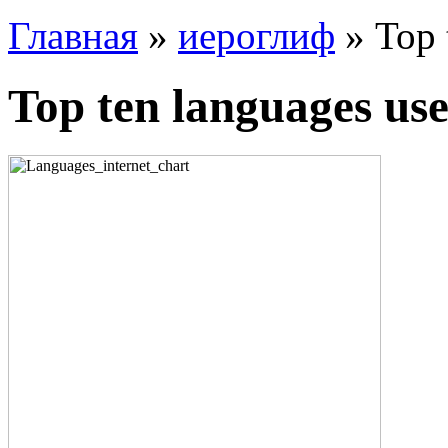
Главная
»
иероглиф
» Top t
Top ten languages use