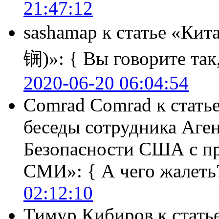
21:47:12
sashamap
к статье «Кит
锎)»:
{ Вы говорите так,
2020-06-20 06:04:54
Comrad Comrad
к стать
беседы сотрудника Аге
Безопасности США с п
СМИ»:
{ А чего жалеть
02:12:10
Тимур Кибиров
к стать