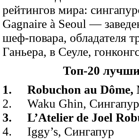
рейтингов мира: сингапур
Gagnaire à Seoul — завед
шеф-повара, обладателя т
Ганьера, в Сеуле, гонконг
Топ-20 лучши
1. Robuchon au Dôme,
2. Waku Ghin, Cингапу
3. L’Atelier de Joel Ro
4. Iggy’s, Сингапур