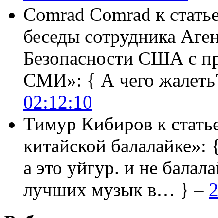
Comrad Comrad
к стать
беседы сотрудника Аге
Безопасности США с п
СМИ»:
{ А чего жалеть
02:12:10
Тимур Кибиров
к стать
китайской балалайке»:
а это уйгур. и не балала
лучших музык в… } –
2