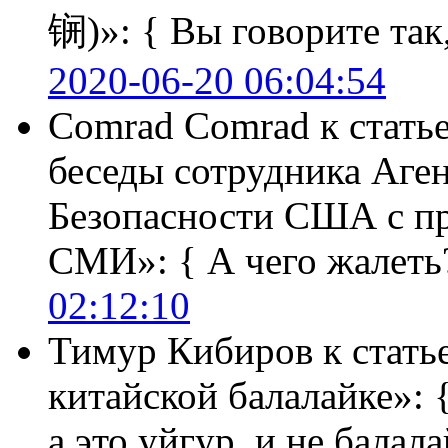
锎)»:
{ Вы говорите так,
2020-06-20 06:04:54
Comrad Comrad
к стать
беседы сотрудника Аге
Безопасности США с п
СМИ»:
{ А чего жалеть
02:12:10
Тимур Кибиров
к стать
китайской балалайке»:
а это уйгур. и не балала