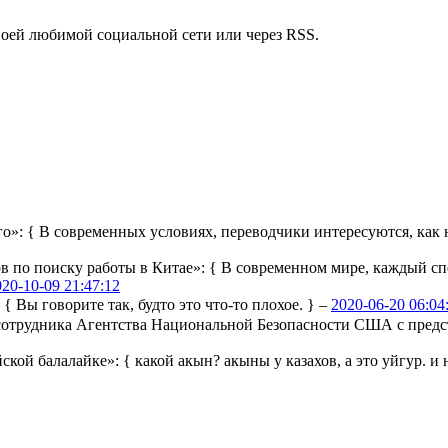
воей любимой социальной сети или через RSS.
го»:
{ В современных условиях, переводчики интересуются, как н
ов по поиску работы в Китае»:
{ В современном мире, каждый сп
020-10-09 21:47:12
:
{ Вы говорите так, будто это что-то плохое. } –
2020-06-20 06:04
ы сотрудника Агентства Национальной Безопасности США с пре
йской балалайке»:
{ какой акын? акыны у казахов, а это уйгур. и