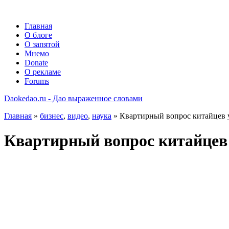
Главная
О блоге
О запятой
Мнемо
Donate
О рекламе
Forums
Daokedao.ru - Дао выраженное словами
Главная
»
бизнес
,
видео
,
наука
» Квартирный вопрос китайцев 
Квартирный вопрос китайцев 