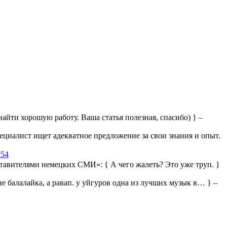
айти хорошую работу. Ваша статья полезная, спасибо) } –
ециалист ищет адекватное предложение за свои знания и опыт.
:54
дставителями немецких СМИ»:
{ А чего жалеть? Это уже труп. }
 не балалайка, а равап. у уйгуров одна из лучших музык в… } –