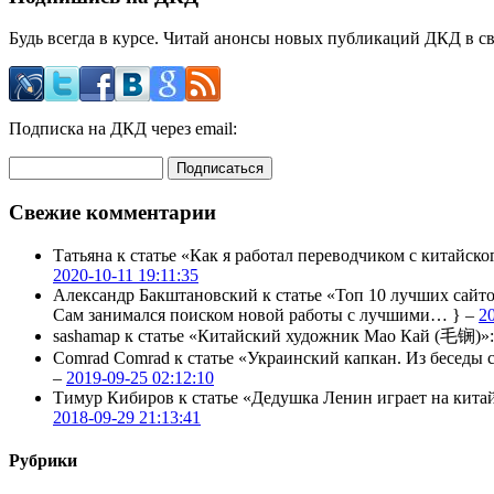
Будь всегда в курсе. Читай анонсы новых публикаций ДКД в с
Подписка на ДКД через email:
Свежие комментарии
Татьяна
к статье «Как я работал переводчиком с китайско
2020-10-11 19:11:35
Александр Бакштановский
к статье «Топ 10 лучших сайт
Сам занимался поиском новой работы с лучшими… } –
2
sashamap
к статье «Китайский художник Мао Кай (毛锎)»
Comrad Comrad
к статье «Украинский капкан. Из бесед
–
2019-09-25 02:12:10
Тимур Кибиров
к статье «Дедушка Ленин играет на кита
2018-09-29 21:13:41
Рубрики