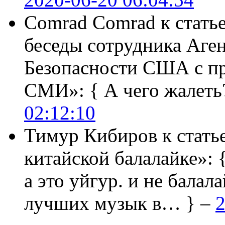
Comrad Comrad
к стать
беседы сотрудника Аге
Безопасности США с п
СМИ»:
{ А чего жалеть
02:12:10
Тимур Кибиров
к стать
китайской балалайке»:
а это уйгур. и не балала
лучших музык в… } –
2