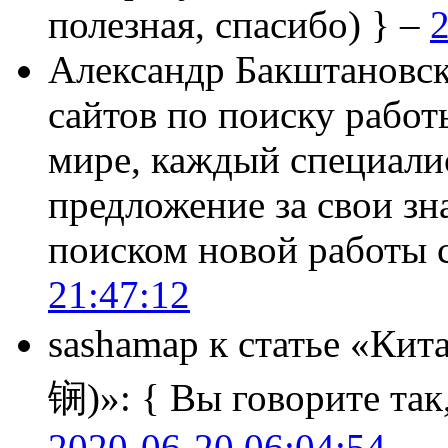
полезная, спасибо) } –
2
Александр Бакштановс
сайтов по поиску работ
мире, каждый специали
предложение за свои зн
поиском новой работы
21:47:12
sashamap
к статье «Кит
锎)»:
{ Вы говорите так,
2020-06-20 06:04:54