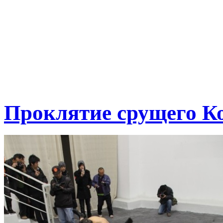
Проклятие срущего К