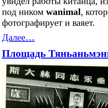
увидел работы китайца, и
под ником
wanimal
, кото
фотографирует и ваяет.
Далее…
Площадь Тяньаньмэнь