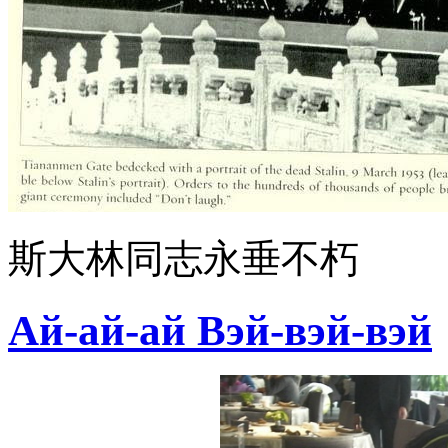
斯大林同志永垂不朽
Ай-ай-ай Вэй-вэй-вэй