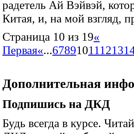
радетель Ай Вэйвэй, кото
Китая, и, на мой взгляд, 
Страница 10 из 19
«
Первая
«
...
6
7
8
9
10
11
12
13
1
Дополнительная инф
Подпишись на ДКД
Будь всегда в курсе. Чит