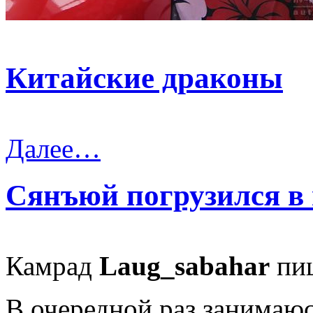
Китайские драконы
Далее…
Сянъюй погрузился в 
Камрад
Laug_sabahar
пи
В очередной раз занимаюс