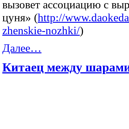
вызовет ассоциацию с выр
цуня» (
http://www.daokedao
zhenskie-nozhki/
)
Далее…
Китаец между шарам