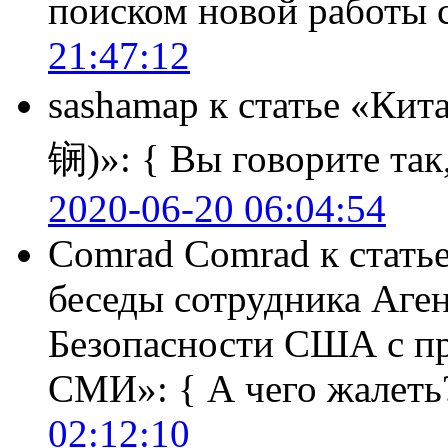
поиском новой работы
21:47:12
sashamap
к статье «Кит
锎)»:
{ Вы говорите так,
2020-06-20 06:04:54
Comrad Comrad
к стать
беседы сотрудника Аге
Безопасности США с п
СМИ»:
{ А чего жалеть
02:12:10