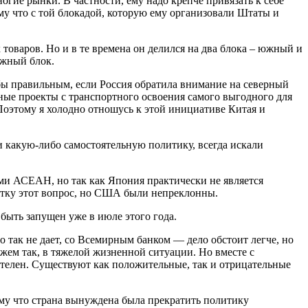
огие рынки. В частности, ему надо крепче привязать к себе
му что с той блокадой, которую ему организовали Штаты и
оваров. Но и в те времена он делился на два блока – южный и
южный блок.
бы правильным, если Россия обратила внимание на северный
ные проекты с транспортного освоения самого выгодного для
Поэтому я холодно отношусь к этой инициативе Китая и
 какую-либо самостоятельную политику, всегда искали
ми АСЕАН, но так как Япония практически не является
естку этот вопрос, но США были непреклонны.
 быть запущен уже в июле этого года.
 так не дает, со Всемирным банком — дело обстоит легче, но
жем так, в тяжелой жизненной ситуации. Но вместе с
телен. Существуют как положительные, так и отрицательные
му что страна вынуждена была прекратить политику