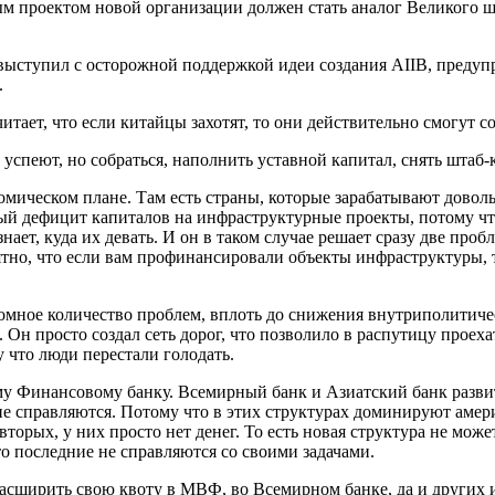
рвым проектом новой организации должен стать аналог Великого
 выступил с осторожной поддержкой идеи создания AIIB, предуп
.
ает, что если китайцы захотят, то они действительно смогут со
спеют, но собраться, наполнить уставной капитал, снять штаб-к
омическом плане. Там есть страны, которые зарабатывают довол
й дефицит капиталов на инфраструктурные проекты, потому что 
е знает, куда их девать. И он в таком случае решает сразу две 
тно, что если вам профинансировали объекты инфраструктуры, т
омное количество проблем, вплоть до снижения внутриполитичес
 Он просто создал сеть дорог, что позволило в распутицу проех
 что люди перестали голодать.
у Финансовому банку. Всемирный банк и Азиатский банк разви
не справляются. Потому что в этих структурах доминируют амери
-вторых, у них просто нет денег. То есть новая структура не м
о последние не справляются со своими задачами.
асширить свою квоту в МВФ, во Всемирном банке, да и других 