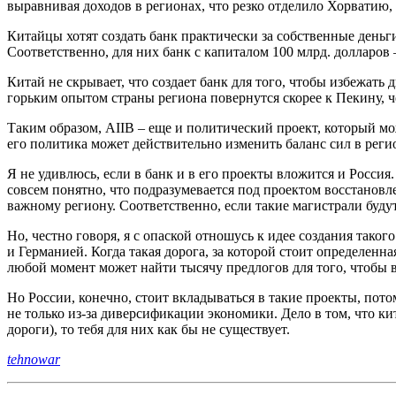
выравнивая доходов в регионах, что резко отделило Хорватию,
Китайцы хотят создать банк практически за собственные деньг
Соответственно, для них банк с капиталом 100 млрд. долларов 
Китай не скрывает, что создает банк для того, чтобы избежат
горьким опытом страны региона повернутся скорее к Пекину, 
Таким образом, AIIB – еще и политический проект, который м
его политика может действительно изменить баланс сил в реги
Я не удивлюсь, если в банк и в его проекты вложится и Росси
совсем понятно, что подразумевается под проектом восстановле
важному региону. Соответственно, если такие магистрали будут
Но, честно говоря, я с опаской отношусь к идее создания так
и Германией. Когда такая дорога, за которой стоит определенн
любой момент может найти тысячу предлогов для того, чтобы в
Но России, конечно, стоит вкладываться в такие проекты, пот
не только из-за диверсификации экономики. Дело в том, что 
дороги), то тебя для них как бы не существует.
tehnowar