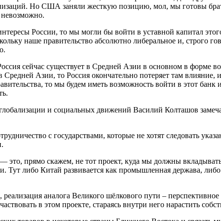
заций. Но США заняли жесткую позицию, мол, мы готовы брать
 невозможно.
интересы России, то мы могли бы войти в уставной капитал этог
скольку наше правительство абсолютно либеральное и, строго г
о.
Россия сейчас существует в Средней Азии в основном в форме во
 в Средней Азии, то Россия окончательно потеряет там влияние, 
ительства, то мы будем иметь возможность войти в этот банк 
ть.
лобализации и социальных движений Василий Колташов замечает
рудничество с государствами, которые не хотят следовать ука
.
— это, прямо скажем, не тот проект, куда мы должны вкладывать 
. Тут либо Китай развивается как промышленная держава, либо 
, реализация аналога Великого шёлкового пути – перспективное
частвовать в этом проекте, стараясь внутри него нарастить собс