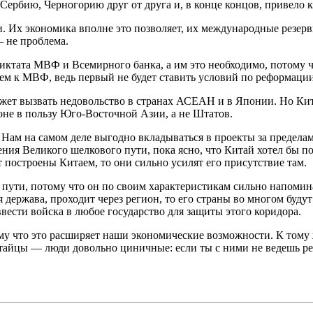
 Сербию, Черногорию друг от друга и, в конце концов, привело 
и. Их экономика вполне это позволяет, их международные резер
– не проблема.
ь диктата МВФ и Всемирного банка, а им это необходимо, потом
чем к МВФ, ведь первый не будет ставить условий по реформаци
ожет вызвать недовольство в странах АСЕАН и в Японии. Но Кита
оне в пользу Юго-Восточной Азии, а не Штатов.
я. Нам на самом деле выгодно вкладываться в проекты за предел
ния Великого шелкового пути, пока ясно, что Китай хотел бы пос
 построены Китаем, то они сильно усилят его присутствие там.
ого пути, потому что он по своим характеристикам сильно напо
ая держава, проходит через регион, то его страны во многом буд
вести войска в любое государство для защиты этого коридора.
ому что это расширяет наши экономические возможности. К тому
китайцы — люди довольно циничные: если ты с ними не ведешь р