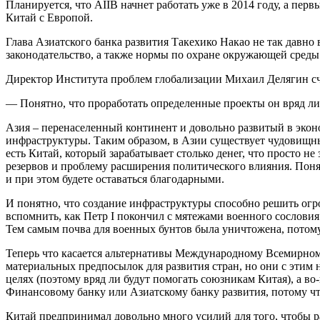
Планируется, что AIIB начнет работать уже в 2014 году, а пе
Китай с Европой.
Глава Азиатского банка развития Такехико Накао не так давно
законодательство, а также нормы по охране окружающей среды
Директор Института проблем глобализации Михаил Делягин счит
— Понятно, что проработать определенные проекты он вряд ли у
Азия – перенаселенный континент и довольно развитый в экон
инфраструктуры. Таким образом, в Азии существует чудовищны
есть Китай, который зарабатывает столько денег, что просто н
резервов и проблему расширения политического влияния. Поня
и при этом будете оставаться благодарными.
И понятно, что создание инфраструктуры способно решить огр
вспомнить, как Петр I покончил с мятежами военного сословия.
Тем самым почва для военных бунтов была уничтожена, потому
Теперь что касается альтернативы Международному Всемирном
материальных предпосылок для развития стран, но они с этим 
целях (поэтому вряд ли будут помогать союзникам Китая), а во
Финансовому банку или Азиатскому банку развития, потому чт
Китай предпринимал довольно много усилий для того, чтобы р