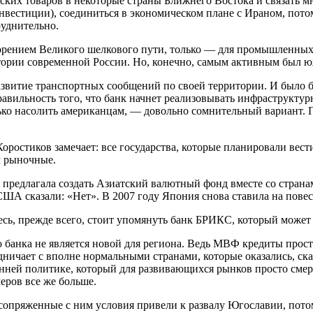
ских товаров в некоторые страны Ближнего Востока и связать мн
нвестиции), соединиться в экономическом плане с Ираном, пото
руднительно.
рением Великого шелкового пути, только — для промышленных т
итории современной России. Но, конечно, самым активным был 
азвитие транспортных сообщений по своей территории. И было 
равильность того, что банк начнет реализовывать инфраструктур
лько насолить американцам, — довольно сомнительный вариант. 
остиков замечает: все государства, которые планировали вести
м рыночные.
 предлагала создать Азиатский валютный фонд вместе со страна
США сказали: «Нет». В 2007 году Япония снова ставила на пов
здесь, прежде всего, стоит упомянуть банк БРИКС, который может
 банка не является новой для региона. Ведь МВФ кредиты просто
ничает с вполне нормальными странами, которые оказались, ска
ней политике, который для развивающихся рынков просто смер
ров все же больше.
опряженные с ним условия привели к развалу Югославии, пото