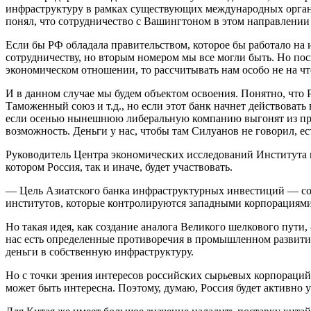
инфраструктуру в рамках существующих международных органи
понял, что сотрудничество с Вашингтоном в этом направлении
Если бы РФ обладала правительством, которое бы работало на 
сотрудничеству, но вторым номером мы все могли быть. Но по
экономическом отношении, то рассчитывать нам особо не на чт
И в данном случае мы будем объектом освоения. Понятно, что 
Таможенный союз и т.д., но если этот банк начнет действовать
если осенью нынешнюю либеральную компанию выгонят из прав
возможность. Деньги у нас, чтобы там Силуанов не говорил, ес
Руководитель Центра экономических исследований Института г
котором Россия, так и иначе, будет участвовать.
— Цель Азиатского банка инфраструктурных инвестиций — сот
институтов, которые контролируются западными корпорациями
Но такая идея, как создание аналога Великого шелкового пути, 
нас есть определенные противоречия в промышленном развитии
деньги в собственную инфраструктуру.
Но с точки зрения интересов российских сырьевых корпораций
может быть интересна. Поэтому, думаю, Россия будет активно у