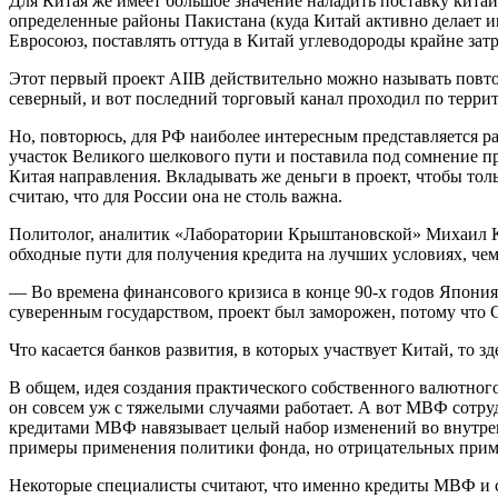
Для Китая же имеет большое значение наладить поставку китай
определенные районы Пакистана (куда Китай активно делает и
Евросоюз, поставлять оттуда в Китай углеводороды крайне зат
Этот первый проект AIIB действительно можно называть повто
северный, и вот последний торговый канал проходил по терр
Но, повторюсь, для РФ наиболее интересным представляется р
участок Великого шелкового пути и поставила под сомнение п
Китая направления. Вкладывать же деньги в проект, чтобы то
считаю, что для России она не столь важна.
Политолог, аналитик «Лаборатории Крыштановской» Михаил Кор
обходные пути для получения кредита на лучших условиях, че
— Во времена финансового кризиса в конце 90-х годов Япония
суверенным государством, проект был заморожен, потому что 
Что касается банков развития, в которых участвует Китай, то 
В общем, идея создания практического собственного валютного
он совсем уж с тяжелыми случаями работает. А вот МВФ сотруд
кредитами МВФ навязывает целый набор изменений во внутрен
примеры применения политики фонда, но отрицательных приме
Некоторые специалисты считают, что именно кредиты МВФ и с