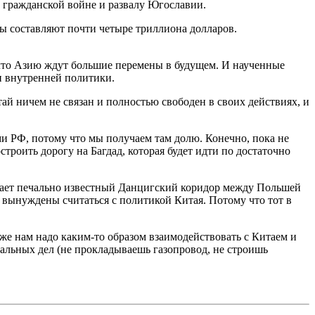
к гражданской войне и развалу Югославии.
вы составляют почти четыре триллиона долларов.
у что Азию ждут большие перемены в будущем. И наученные
и внутренней политики.
й ничем не связан и полностью свободен в своих действиях, и
ами РФ, потому что мы получаем там долю. Конечно, пока не
троить дорогу на Багдад, которая будет идти по достаточно
минает печально известный Данцигский коридор между Польшей
ут вынуждены считаться с политикой Китая. Потому что тот в
 же нам надо каким-то образом взаимодействовать с Китаем и
еальных дел (не прокладываешь газопровод, не строишь