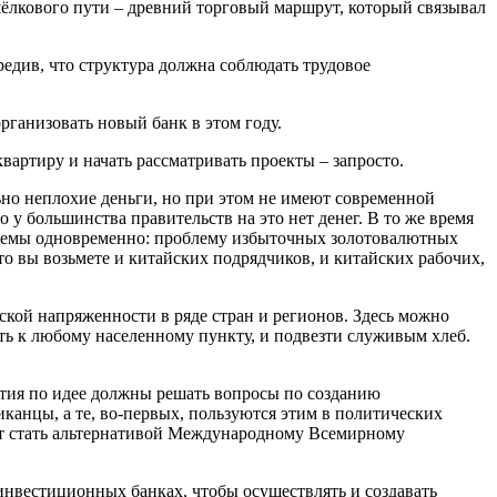
 шёлкового пути – древний торговый маршрут, который связывал
редив, что структура должна соблюдать трудовое
рганизовать новый банк в этом году.
вартиру и начать рассматривать проекты – запросто.
ьно неплохие деньги, но при этом не имеют современной
у большинства правительств на это нет денег. В то же время
проблемы одновременно: проблему избыточных золотовалютных
о вы возьмете и китайских подрядчиков, и китайских рабочих,
кой напряженности в ряде стран и регионов. Здесь можно
ать к любому населенному пункту, и подвезти служивым хлеб.
тия по идее должны решать вопросы по созданию
канцы, а те, во-первых, пользуются этим в политических
ожет стать альтернативой Международному Всемирному
инвестиционных банках, чтобы осуществлять и создавать