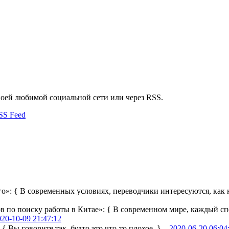
воей любимой социальной сети или через RSS.
го»:
{ В современных условиях, переводчики интересуются, как н
ов по поиску работы в Китае»:
{ В современном мире, каждый сп
020-10-09 21:47:12
:
{ Вы говорите так, будто это что-то плохое. } –
2020-06-20 06:04