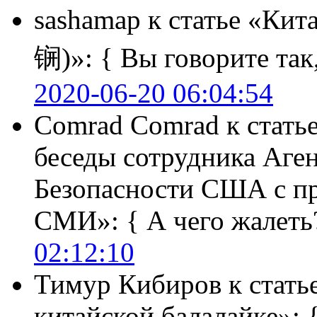
sashamap
к статье «Кит
锎)»:
{ Вы говорите так,
2020-06-20 06:04:54
Comrad Comrad
к стать
беседы сотрудника Аге
Безопасности США с п
СМИ»:
{ А чего жалеть
02:12:10
Тимур Кибиров
к стать
китайской балалайке»: