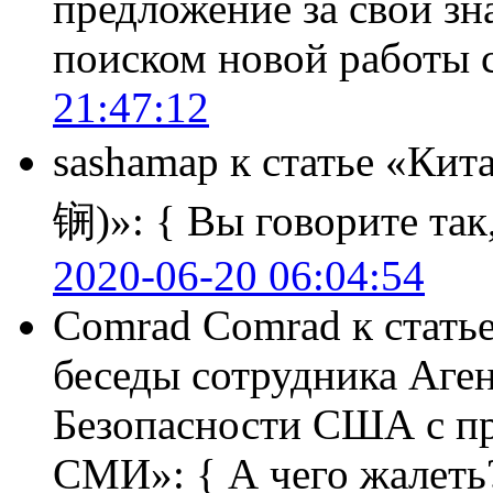
предложение за свои зн
поиском новой работы
21:47:12
sashamap
к статье «Кит
锎)»:
{ Вы говорите так,
2020-06-20 06:04:54
Comrad Comrad
к стать
беседы сотрудника Аге
Безопасности США с п
СМИ»:
{ А чего жалеть