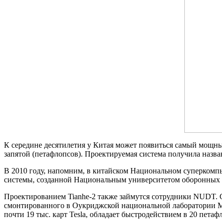
К середине десятилетия у Китая может появиться самый мощн
запятой (петафлопсов). Проектируемая система получила назван
В 2010 году, напомним, в китайском Национальном суперкомп
системы, созданной Национальным университетом оборонных т
Проектированием Tianhe-2 также займутся сотрудники NUDT. С
смонтированного в Оукриджской национальной лаборатории М
почти 19 тыс. карт Tesla, обладает быстродействием в 20 петаф