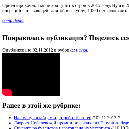
Ориентировочно Tianhe-2 вступит в строй в 2015 году. Ну а 
операций с плавающей запятой в секунду; 1 000 петафлопсов).
compulenta
Понравилась публикация? Поделись сс
Опубликовано 02.11.2012 в рубрике:
наука
.
Ранее в этой же рубрике:
На смену китайцам идет робот Бэкстер
// 02.11.2012 //
Лауреат Нобелевской премии по физике из Германии буде
Скульптура буддистов изготовлена из метеорита
// 10.10.2