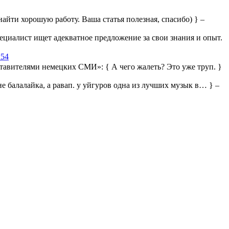
айти хорошую работу. Ваша статья полезная, спасибо) } –
ециалист ищет адекватное предложение за свои знания и опыт.
:54
дставителями немецких СМИ»:
{ А чего жалеть? Это уже труп. }
 не балалайка, а равап. у уйгуров одна из лучших музык в… } –