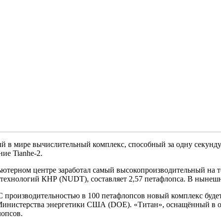
ый в мире вычислительный комплекс, способный за одну секунд
ие Tianhe-2.
ьютерном центре заработал самый высокопроизводительный на т
ехнологий КНР (NUDT), составляет 2,57 петафлопса. В нынешне
 производительностью в 100 петафлопсов новый комплекс будет
инистерства энергетики США (DOE). «Титан», оснащённый в о
лопсов.