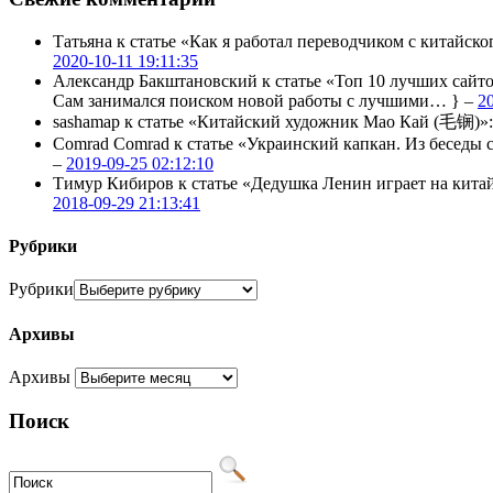
Татьяна
к статье «Как я работал переводчиком с китайско
2020-10-11 19:11:35
Александр Бакштановский
к статье «Топ 10 лучших сайт
Сам занимался поиском новой работы с лучшими… } –
2
sashamap
к статье «Китайский художник Мао Кай (毛锎)»
Comrad Comrad
к статье «Украинский капкан. Из бесед
–
2019-09-25 02:12:10
Тимур Кибиров
к статье «Дедушка Ленин играет на кита
2018-09-29 21:13:41
Рубрики
Рубрики
Архивы
Архивы
Поиск