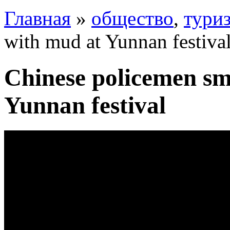
Главная
»
общество
,
тури
with mud at Yunnan festiva
Chinese policemen sm
Yunnan festival