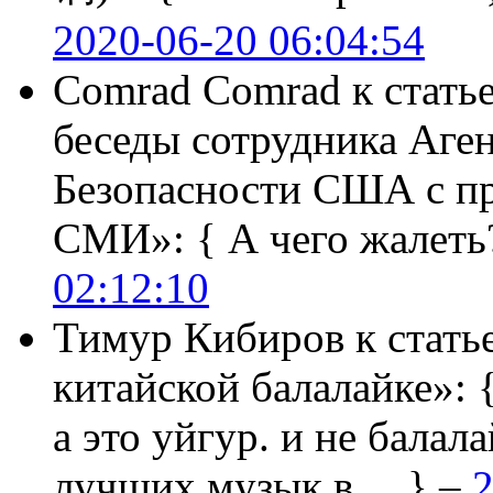
2020-06-20 06:04:54
Comrad Comrad
к стать
беседы сотрудника Аге
Безопасности США с п
СМИ»:
{ А чего жалеть
02:12:10
Тимур Кибиров
к стать
китайской балалайке»:
а это уйгур. и не балала
лучших музык в… } –
2