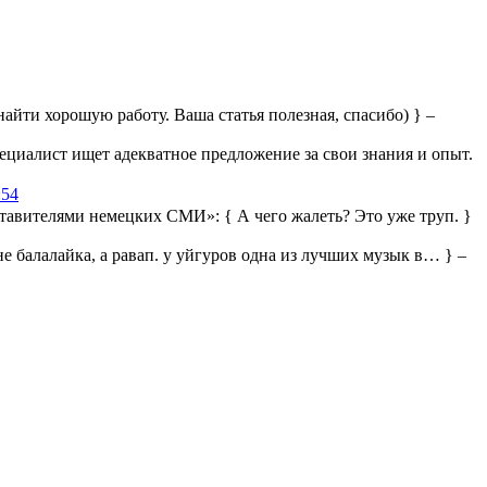
айти хорошую работу. Ваша статья полезная, спасибо) } –
ециалист ищет адекватное предложение за свои знания и опыт.
:54
дставителями немецких СМИ»:
{ А чего жалеть? Это уже труп. }
 не балалайка, а равап. у уйгуров одна из лучших музык в… } –