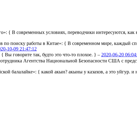
го»:
{ В современных условиях, переводчики интересуются, как н
ов по поиску работы в Китае»:
{ В современном мире, каждый сп
020-10-09 21:47:12
:
{ Вы говорите так, будто это что-то плохое. } –
2020-06-20 06:04
ы сотрудника Агентства Национальной Безопасности США с пре
йской балалайке»:
{ какой акын? акыны у казахов, а это уйгур. и