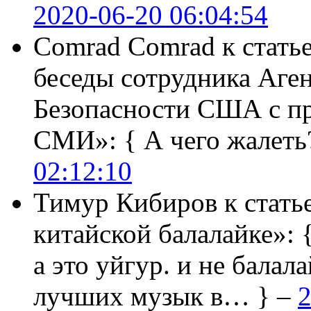
2020-06-20 06:04:54
Comrad Comrad
к стать
беседы сотрудника Аге
Безопасности США с п
СМИ»:
{ А чего жалеть
02:12:10
Тимур Кибиров
к стать
китайской балалайке»:
а это уйгур. и не балала
лучших музык в… } –
2