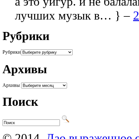
а это уйгур. и не балала
лучших музык в… } –
2
Рубрики
Рубрики
Архивы
Архивы
Поиск
© 2014,
Дао выраженное 