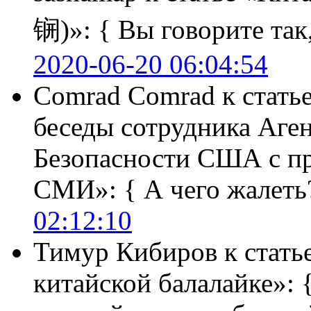
锎)»:
{ Вы говорите так,
2020-06-20 06:04:54
Comrad Comrad
к стать
беседы сотрудника Аге
Безопасности США с п
СМИ»:
{ А чего жалеть
02:12:10
Тимур Кибиров
к стать
китайской балалайке»: