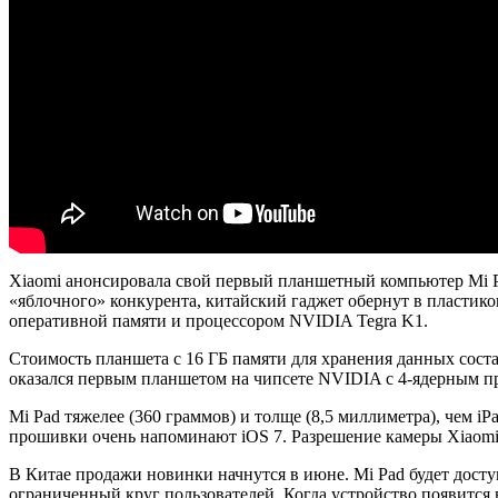
Xiaomi анонсировала свой первый планшетный компьютер Mi Pa
«яблочного» конкурента, китайский гаджет обернут в пластико
оперативной памяти и процессором NVIDIA Tegra K1.
Стоимость планшета с 16 ГБ памяти для хранения данных состав
оказался первым планшетом на чипсете NVIDIA с 4-ядерным пр
Mi Pad тяжелее (360 граммов) и толще (8,5 миллиметра), чем 
прошивки очень напоминают iOS 7. Разрешение камеры Xiaomi-
В Китае продажи новинки начнутся в июне. Mi Pad будет досту
ограниченный круг пользователей. Когда устройство появится в