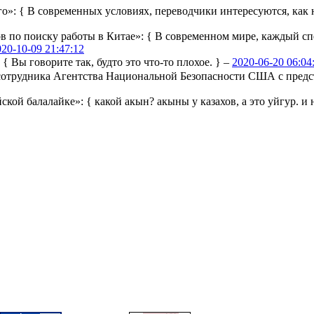
го»:
{ В современных условиях, переводчики интересуются, как н
ов по поиску работы в Китае»:
{ В современном мире, каждый сп
020-10-09 21:47:12
:
{ Вы говорите так, будто это что-то плохое. } –
2020-06-20 06:04
ы сотрудника Агентства Национальной Безопасности США с пре
йской балалайке»:
{ какой акын? акыны у казахов, а это уйгур. и