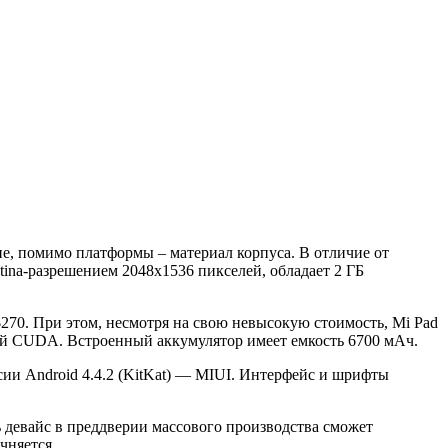
ие, помимо платформы – материал корпуса. В отличие от
ina-разрешением 2048х1536 пикселей, обладает 2 ГБ
 $270. При этом, несмотря на свою невысокую стоимость, Mi Pad
кой CUDA. Встроенный аккумулятор имеет емкость 6700 мАч.
сии Android 4.4.2 (KitKat) — MIUI. Интерфейс и шрифты
ь девайс в преддверии массового производства сможет
чняется.