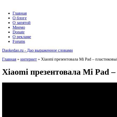
Главная
О блоге
О запятой
Мнемо
Donate
О рекламе
Forums
Daokedao.ru - Дао выраженное словами
Главная
»
интернет
» Xiaomi презентовала Mi Pad – пластиковый
Xiaomi презентовала Mi Pad –