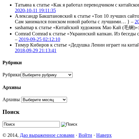
Татьяна
к статье «Как я работал переводчиком с китайско
2020-10-11 19:11:35
Александр Бакштановский
к статье «Топ 10 лучших сайт
Сам занимался поиском новой работы с лучшими… } –
2
sashamap
к статье «Китайский художник Мао Кай (毛锎)»
Comrad Comrad
к статье «Украинский капкан. Из бесед
–
2019-09-25 02:12:10
Тимур Кибиров
к статье «Дедушка Ленин играет на кита
2018-09-29 21:13:41
Рубрики
Рубрики
Архивы
Архивы
Поиск
© 2014,
Дао выраженное словами
·
Войти
·
Наверх