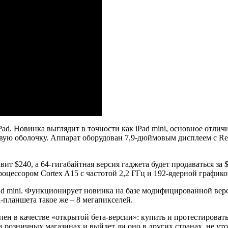
d. Новинка выглядит в точности как iPad mini, основное отлич
вую оболочку. Аппарат оборудован 7,9-дюймовым дисплеем с Ret
ит $240, а 64-гигабайтная версия гаджета будет продаваться за
оцессором Cortex A15 с частотой 2,2 ГГц и 192-ядерной графи
iPad mini. Функционирует новинка на базе модифицированной вер
планшета такое же – 8 мегапикселей.
пен в качестве «открытой бета-версии»: купить и протестироват
 розничных магазинах и выйдет ли оно в других странах, не уто