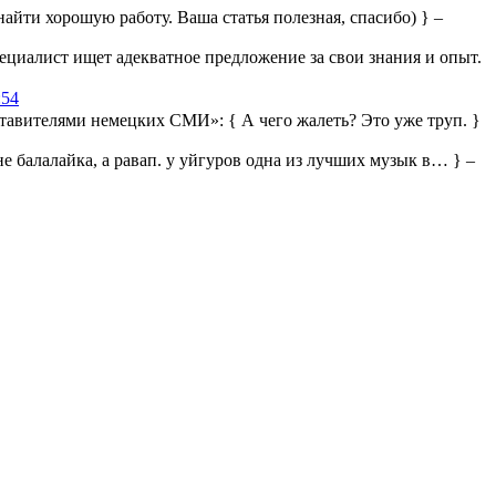
айти хорошую работу. Ваша статья полезная, спасибо) } –
ециалист ищет адекватное предложение за свои знания и опыт.
:54
дставителями немецких СМИ»:
{ А чего жалеть? Это уже труп. }
 не балалайка, а равап. у уйгуров одна из лучших музык в… } –