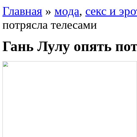
Главная
»
мода
,
секс и эр
потрясла телесами
Гань Лулу опять по