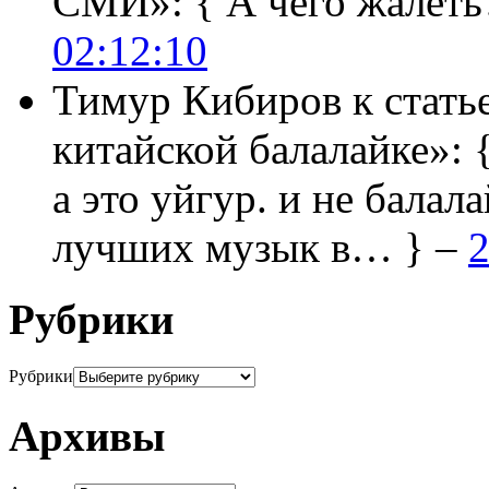
СМИ»:
{ А чего жалеть
02:12:10
Тимур Кибиров
к стать
китайской балалайке»:
а это уйгур. и не балала
лучших музык в… } –
2
Рубрики
Рубрики
Архивы