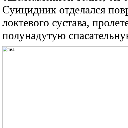
Суицидник отделался пов
локтевого сустава, пролет
полунадутую спасательн